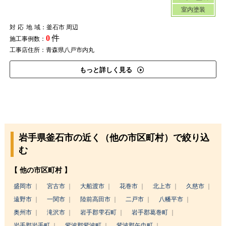
室内塗装
対応地域
：釜石市 周辺
0
件
施工事例数：
工事店住所：青森県八戸市内丸
もっと詳しく見る
岩手県釜石市の近く（他の市区町村）で絞り込
む
【 他の市区町村 】
盛岡市
宮古市
大船渡市
花巻市
北上市
久慈市
遠野市
一関市
陸前高田市
二戸市
八幡平市
奥州市
滝沢市
岩手郡雫石町
岩手郡葛巻町
岩手郡岩手町
紫波郡紫波町
紫波郡矢巾町