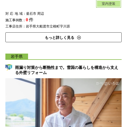
室内塗装
対応地域
：釜石市 周辺
0
件
施工事例数：
工事店住所：岩手県大船渡市立根町字川原
もっと詳しく見る
岩手県
雨漏り対策から断熱性まで。雪国の暮らしを構造から支え
る外壁リフォーム