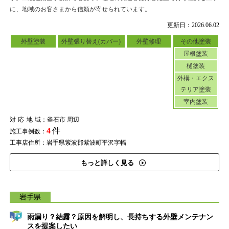
に、地域のお客さまから信頼が寄せられています。
更新日：2026.06.02
外壁塗装
外壁張り替え(カバー)
外壁修理
その他塗装
屋根塗装
樋塗装
外構・エクス
テリア塗装
室内塗装
対応地域
：釜石市 周辺
4
件
施工事例数：
工事店住所：岩手県紫波郡紫波町平沢字幅
もっと詳しく見る
岩手県
雨漏り？結露？原因を解明し、長持ちする外壁メンテナン
スを提案したい