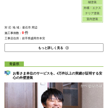
樋塗装
外構・エクス
テリア塗装
室内塗装
対応地域
：釜石市 周辺
0
件
施工事例数：
工事店住所：岩手県盛岡市本宮
もっと詳しく見る
青森県
お客さま本位のサービスを。4万件以上の実績が証明する安
心の外壁塗装