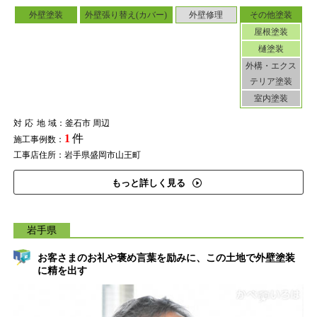
外壁塗装
外壁張り替え(カバー)
外壁修理
その他塗装
屋根塗装
樋塗装
外構・エクス
テリア塗装
室内塗装
対応地域
：釜石市 周辺
1
件
施工事例数：
工事店住所：岩手県盛岡市山王町
もっと詳しく見る
岩手県
お客さまのお礼や褒め言葉を励みに、この土地で外壁塗装
に精を出す