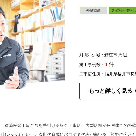
外壁塗装
外壁張り替え(
対応地域
：鯖江市 周辺
1
件
施工事例数：
工事店住所：福井県福井市花
もっと詳しく見る
は、建築板金工事全般を手掛ける板金工事店。大型店舗から戸建ての外
い世代へ伝えたい」と次世代育成に尽力する代表が率いる、視野の広さ