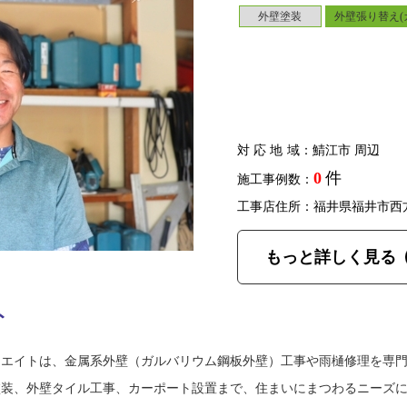
外壁塗装
外壁張り替え(
対応地域
：鯖江市 周辺
0
件
施工事例数：
工事店住所：福井県福井市西
もっと詳しく見る
ト
ーエイトは、金属系外壁（ガルバリウム鋼板外壁）工事や雨樋修理を専
塗装、外壁タイル工事、カーポート設置まで、住まいにまつわるニーズ