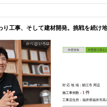
わり工事、そして建材開発。挑戦を続け
外壁塗装
外壁張り替え(
対応地域
：鯖江市 周辺
1
件
施工事例数：
工事店住所：福井県福井市高