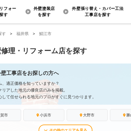
リフォー
外壁塗装店
外壁張り替え・カバー工法
探す
を探す
工事店を探す
探す
>
福井県
>
鯖江市
壁修理・リフォーム店を探す
外壁工事店をお探しの方へ
ム、適正価格を知っていますか？
クリアした地元の優良店のみを掲載。
心して任せられる地元のプロがすぐに見つかります。
敦賀市
小浜市
大野市
勝
その他のエリアを見る