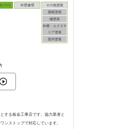
カバー)
外壁修理
その他塗装
屋根塗装
樋塗装
外構・エクステ
リア塗装
室内塗装
方
門とする板金工事店です。協力業者と
にワンストップで対応しています。