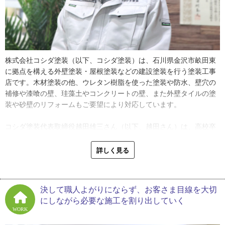
株式会社コシダ塗装（以下、コシダ塗装）は、石川県金沢市畝田東
に拠点を構える外壁塗装・屋根塗装などの建設塗装を行う塗装工事
店です。木材塗装の他、ウレタン樹脂を使った塗装や防水、壁穴の
補修や漆喰の壁、珪藻土やコンクリートの壁、また外壁タイルの塗
装や砂壁のリフォームもご要望により対応しています。
コシダ塗装代表取締役越田雄三さん（以下、越田さん）は、高校卒
業後、塗装会社へ就職しました。勤めていた時から独立開業を視野
に入れており、２００４年に決意を固め開業しました。
詳しく見る
「自分の裁量で仕事を進めたかったのが大きいです。会社勤めの時
は主に下請け仕事だったので、工期に振り回されることが多く、満
決して職人よがりにならず、お客さま目線を大切
足いく仕事がなかなかできませんでした」
にしながら必要な施工を割り出していく
WORK
今後は、自分の裁量で仕事が進められる元請けの仕事を増やしてい