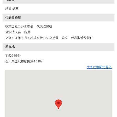
越田 雄三
代表者経歴
株式会社コシダ塗装 代表取締役
金沢法人会 所属
２０１４年４月：株式会社コシダ塗装 設立 代表取締役就任
所在地
〒920-0344
石川県金沢市畝田東4-1102
大きな地図で見る