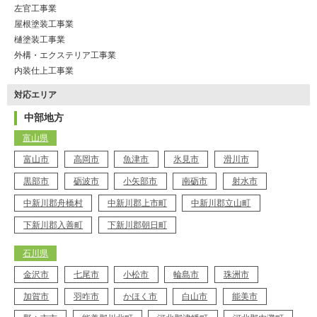
左官工事業
屋根塗装工事業
樋塗装工事業
外構・エクステリア工事業
内装仕上工事業
対応エリア
中部地方
富山県
富山市
高岡市
魚津市
氷見市
滑川市
黒部市
砺波市
小矢部市
南砺市
射水市
中新川郡舟橋村
中新川郡上市町
中新川郡立山町
下新川郡入善町
下新川郡朝日町
石川県
金沢市
七尾市
小松市
輪島市
珠洲市
加賀市
羽咋市
かほく市
白山市
能美市