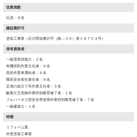
従業員数
社員：８名
建設業許可
塗装工事業（石川県知事許可（般―３０）第１８７５３号）
K17-AZD
工事店番号
保有資格者
一級塗装技能士：２名
有機溶剤作業主任者：６名
高所作業車運転者：６名
職長安全衛生責任者：６名
足場の組立て等作業主任者：５名
酸素欠乏危険作業特別教育修了者：１名
フルハーネス型安全帯使用作業特別教育修了者：７名
一級建築士：１名
特徴
リフォーム業
外壁塗装工事業