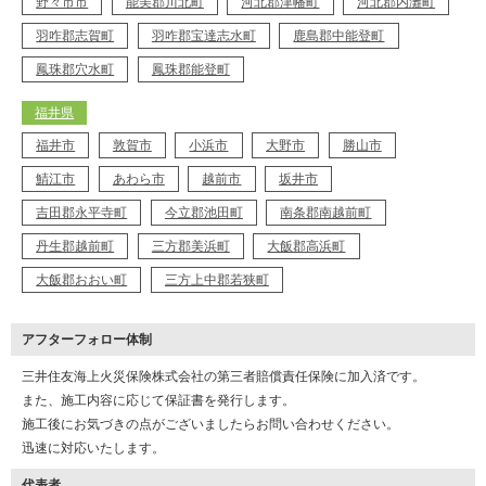
野々市市
能美郡川北町
河北郡津幡町
河北郡内灘町
羽咋郡志賀町
羽咋郡宝達志水町
鹿島郡中能登町
鳳珠郡穴水町
鳳珠郡能登町
福井県
福井市
敦賀市
小浜市
大野市
勝山市
鯖江市
あわら市
越前市
坂井市
吉田郡永平寺町
今立郡池田町
南条郡南越前町
丹生郡越前町
三方郡美浜町
大飯郡高浜町
大飯郡おおい町
三方上中郡若狭町
アフターフォロー体制
三井住友海上火災保険株式会社の第三者賠償責任保険に加入済です。
また、施工内容に応じて保証書を発行します。
施工後にお気づきの点がございましたらお問い合わせください。
迅速に対応いたします。
代表者