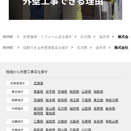
HOME
>
外壁修理・リフォーム店を探す
>
石川県
>
金沢市
>
株式会
HOME
>
信頼できる外壁塗装店を探す
>
石川県
>
金沢市
>
株式会社
地域から外壁工事店を探す
北海道
北海道地方
青森県
岩手県
宮城県
秋田県
山形県
福島県
東北地方
茨城県
栃木県
群馬県
埼玉県
千葉県
東京都
神奈川県
関東地方
新潟県
富山県
石川県
福井県
山梨県
長野県
岐阜県
中部地方
静岡県
愛知県
三重県
滋賀県
京都府
大阪府
兵庫県
奈良県
和歌山県
近畿地方
鳥取県
島根県
岡山県
広島県
山口県
中国地方