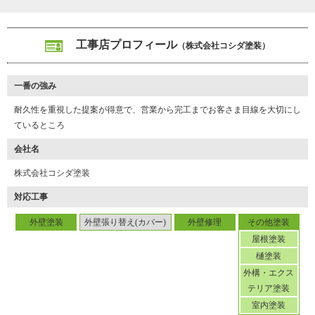
お客さまに寄り添った塗装工事を目指し、独立開業した越田さん。
その想いは今も変わらず、会社の信念として職人たちに周知されて
います。
工事店プロフィール
（株式会社コシダ塗装）
（２０２１年１月取材）
一番の強み
耐久性を重視した提案が得意で、営業から完工までお客さま目線を大切にし
ているところ
会社名
株式会社コシダ塗装
対応工事
外壁塗装
外壁張り替え(カバー)
外壁修理
その他塗装
屋根塗装
樋塗装
外構・エクス
テリア塗装
室内塗装