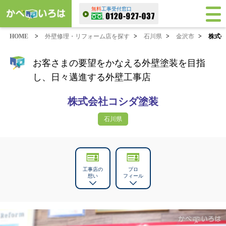
無料
工事受付窓口
HOME
>
外壁修理・リフォーム店を探す
>
石川県
>
金沢市
>
株式
お客さまの要望をかなえる外壁塗装を目指
し、日々邁進する外壁工事店
株式会社コシダ塗装
石川県
工事店の
プロ
想い
フィール