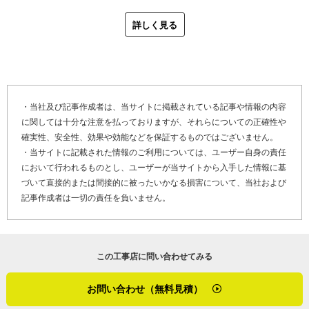
お客さまと接する上で気を付けているのは「お客さま目線」。
詳しく見る
現場が独断で施工を進めず、常にお客さまの立場に寄り添い、ヒア
リングを行いながら作業を進める体制は、コシダ塗装の強みでもあ
ります。
石川県金沢市は、降雨量が多く通年で湿度が高い土地です。冬は降
・当社及び記事作成者は、当サイトに掲載されている記事や情報の内容
雪もあり、雨や雪が塗装工事を阻む場合もあるそう。
に関しては十分な注意を払っておりますが、それらについての正確性や
「雨天だと、塗面にも当然良くないのですが、職人にとっても足場
確実性、安全性、効果や効能などを保証するものではございません。
の湿りが危険です。事故を起こさないよう塗装に適した天候で、落
・当サイトに記載された情報のご利用については、ユーザー自身の責任
ち着いて作業をするようにしています」
において行われるものとし、ユーザーが当サイトから入手した情報に基
づいて直接的または間接的に被ったいかなる損害について、当社および
最後に「かべいろは」をご覧になっている、外壁塗装の劣化でお困
記事作成者は一切の責任を負いません。
りのお客さま、そして外壁リフォームや外壁塗装を検討しているお
客さまへメッセージです。
「施工内容により保証書の発行もございます。完工後に不具合があ
りましたら、アフターフォローにも伺いますのでご安心を。外壁に
この工事店に問い合わせてみる
合った耐久性の高い塗料を選り抜きますので、外壁塗り替えをお考
えでしたら、ぜひご相談ください」
お問い合わせ（無料見積）