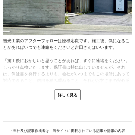
コーキングで埋めたり、透湿防水シートを張ったのちに胴縁（※
２）下地をして、水切り（※３）をつけて外壁を張るという流れで
「休みが取りやすくなり、リフォーム主体となって売り上げは維持
すね。特に注意を払うのが窓まわりの納まりで、外壁材が２重にな
できたので、改革が良い方向へ向かったんだと思います。地域に根
って厚くなるため窓よりも外壁が前へ出てきてしまうんです。コー
差した会社になるには、まず職人が揃っていないと仕事に対応でき
キングだけではなくて、水が入らないように水切りを加工して設置
ませんから。今後はお客さまから『家の困りごとを解決してくれる
します。万が一、外壁の内側に水が入ってもうまく下に流れていく
工事店、それが吉光工業』と認識してもらえるように、体制を盤石
吉光工業のアフターフォローは臨機応変です。施工後、気になるこ
形にするためには、既製品だけではなく自社で板金を加工して役物
にしていきたいですね」
とがあればいつでも連絡をくださいと吉田さんはいいます。
（※４）を作る必要もありますね。ぴったりサイズの形にすること
で、外観がすっきり見えて耐久性が高くなるんです」
「施工後におかしいと思うことがあれば、すぐに連絡をください。
しっかり点検いたします。保証書は特に出していませんが、それ
外壁の雨漏りは、窓まわりの劣化と換気扇からの吹き込みが原因に
は、保証書を発行するよりも、会社がいつまでもこの場所にあって
なっていることが多いそうです。既存の設備の上からコーキングや
対応できること、信用を積み重ねること、それがお客さまの安心感
水切りカバーで修理するのが前提ですが、できる限り、中の防水の
に繋がると思っているからです。この地域に根を下ろして半世紀で
納めを確認してから修理方法を考えます。
す。何でも聞いてくださいね」
詳しく見る
「窓まわりは上から板金をかぶせる前に中の防水の状態を確認し、
先代の時代から続く年賀状での挨拶も継続しています。「年賀状
不具合があれば直してから外側の修理を行います。換気扇からの吹
は、吉光工業がまだやってます！というアピールですね」と笑いな
き込みは、フードがかかっていなかったり、ダクトの途中でジョイ
がらも、そこには吉田さんのお客さまへの想いが込められていま
ント部分が切れて逆流してきたなど、様々なケースがありますね」
す。
・当社及び記事作成者は、当サイトに掲載されている記事や情報の内容