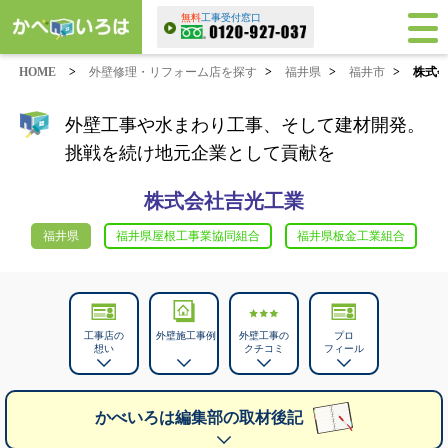
無料
工事受付窓口
HOME
>
外壁修理・リフォーム店を探す
>
福井県
>
福井市
>
株式
外壁工事や水まわり工事、そして建材開発。
挑戦を続け地元企業として貢献を
株式会社吉光工業
福井県
福井県屋根工事業協同組合
福井県板金工業組合
工事店の
外壁施工事例
外壁工事の
プロ
想い
クチコミ
フィール
かべいろは編集部の取材後記