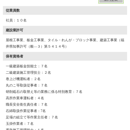
従業員数
社員：１０名
建設業許可
屋根工事業、板金工事業、タイル・れんが・ブロック事業、建築工事業（福
井県知事許可（般―３）第５４１４号）
保有資格者
一級建築板金技能士：７名
二級建築施工管理技士：２名
巻上げ機運転者：２名
丸のこ等取扱従事者：７名
研削砥石の取替え等の業務に係る特別教育：７名
高所作業車運転者：４名
職長安全衛生責任者：７名
石綿取扱作業従事者：7名
足場の組立て等作業主任者：７名
玉掛作業者：７名
遮熱施工管理技士：１名