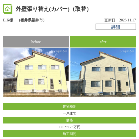
外壁張り替え(カバー)（取替）
K18-AZB
工事店番号
E.K様 （福井県福井市）
更新日 2025.11.17
詳細
before
after
建物種別
一戸建て
価格
100〜125万円
施工期間