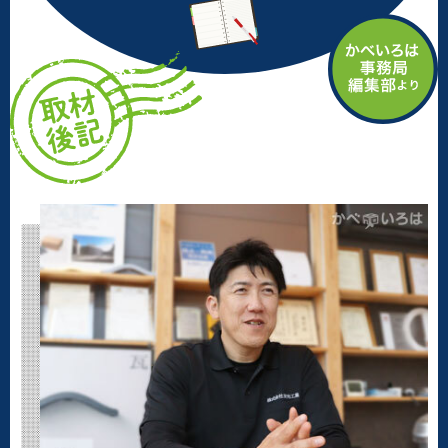
（２０２５年４月取材）
※４ 役物・・・屋根の役物は防水、端部の固定、外観の印象付け
のため先端部や勾配の頂部にとりつける部品