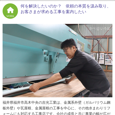
よ」と、当時を懐かしそうに振り返ります。
何を解決したいのか？ 依頼の本質を汲み取り、
お客さまが求める工事を案内したい
家業とは違う仕事をしようと決意し、高校３年生まで医学部を目指
WORK
すほど勉強をしていました。しかし親戚から「医者はあまっている
ぞ。建築科へ行ったらどうだ」と言われ、建築学科へ進路を変更。
「医者も瓦屋もつまり職人仕事。もし医者を選んだとしても、きっ
と屋根職人同様に面白がっていたと思います」と、吉田さんは話し
ていました。
大学卒業後は、ハウスメーカーに営業職として入社。先輩や上司に
恵まれ、「営業とは自分の生き様がすべて現れるものであり、相手
のために今自分ができることを精一杯することだ」と教わり、営業
職の面白さを味わった４年間だったそうです。
そして、転機は結婚を機に訪れました。多忙な毎日でパートナーと
休みが合わず、共に過ごす時間が取れないことを悩んでいた矢先
に、お父さんから「手伝ってくれんか」と声がかかりました。敬遠
していた屋根職人という職業でしたが、「社長になれば、将来的に
福井県福井市高木中央の吉光工業は、金属系外壁（ガルバリウム鋼
色々な商売ができるかもしれない」と前向きに考え、吉光工業に営
板外壁）や瓦屋根、金属屋根の工事を中心に、その他水まわりリフ
業として入社しました。しかし、わずか１ヶ月で「うちのような施
ォームにも対応する工事店です。会社の成長と共に事業の幅が広が