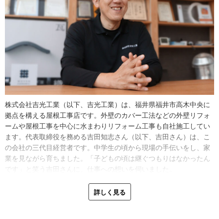
株式会社吉光工業（以下、吉光工業）は、福井県福井市高木中央に
拠点を構える屋根工事店です。外壁のカバー工法などの外壁リフォ
ームや屋根工事を中心に水まわりリフォーム工事も自社施工してい
ます。代表取締役を務める吉田知志さん（以下、吉田さん）は、こ
の会社の三代目経営者です。中学生の頃から現場の手伝いをし、家
業を見ながら育ちました。「子どもの頃は継ぐつもりはなかったん
です」と笑う吉田さんに、仕事への想いを伺いました。
「中学生の時、じいちゃんの現場で瓦を屋根に上げたりする手伝い
詳しく見る
をしていました。５０００円もらって喜んでいましたね。でも真夏
の現場で、暑いし辛いしこの仕事はイヤだな、ってなったんです