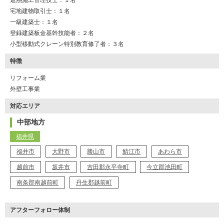
宅地建物取引士：１名
一級建築士：１名
登録建築板金基幹技能者：２名
小型移動式クレーン特別教育修了者：３名
特徴
リフォーム業
外壁工事業
対応エリア
中部地方
福井県
福井市
大野市
勝山市
鯖江市
あわら市
越前市
坂井市
吉田郡永平寺町
今立郡池田町
南条郡南越前町
丹生郡越前町
アフターフォロー体制