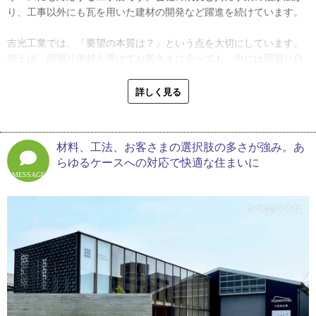
工会社はハウスメーカーとは違い、営業を雇っている余裕がない。
り、工事以外にも瓦を用いた建材の開発など躍進を続けています。
現場を知ることの方が大事だ」と感じ、職人として現場で技術を学
びました。前職で書いていた図面の意味が、現場作業を経験するこ
吉光工業では、「要望の本質は？」という点を大切にしています。
とで理解できるようになったそうです。
例えば、雨漏り依頼を受けてお客さまに会っても、中には雨漏り自
体を直そうとしない人がいるそう。そんな時、吉田さんは「本当は
「結局、図面は『書いていただけ』だったので、詰めの作業や納め
何に困っているのかをヒアリングします」と、表面的な要望だけで
詳しく見る
の部分など、細かいところをわかっていなかったんです。自分が実
なく、根本的な原因を探ることを心がけています。
際に現場で作業をするようになって、建築というものがより見える
ようになりました」
外壁工事では、金属系サイディング（ガルバリウム鋼板外壁）を中
材料、工法、お客さまの選択肢の多さが強み。あ
心に施工。角波、樹脂サイディングなど、選定はもちろんお客さま
２０年ほど前、吉光工業は新築工事が中心でしたが、吉田さんが入
らゆるケースへの対応で快適な住まいに
の予算と好みを最優先します。外壁は屋根と比較するとお客さまの
ってから営業する代わりにホームページやブログに力を入れ、現在
MESSAGE
目に入りやすい位置にあるため、機能性よりもデザイン性を重視す
ではリフォームが全体の７割を占めているそう。時流に合わせて対
る傾向があるそうです。
応工事を増やし、今では外壁や屋根以外の水まわり工事も自社で手
掛けるようになりました。
そして最近の依頼はカバー工法（※１）が主流。張り替えは、雨漏
りなどで下地の確認が必要な場合のみ部分工事で行います。多くは
そして２０１８年、吉田さんは先代の急な入院により代表取締役に
窯業系サイディングにカバーをする工事で、外壁材が二重になるこ
就任。「働きやすい環境づくりをして生産性を上げ、利益が出れば
とで防音性や遮熱性が高まる利点があります。
還元する」という会社としての方針を固めて社内で周知しました。
老朽化した事務所の建て替えにも着手し、有給休暇制度の充実や、
「カバー工法の手順としては、既存の窯業系サイディングの目地を
月給制の導入など、職人が働きやすい環境を整えてきたのです。