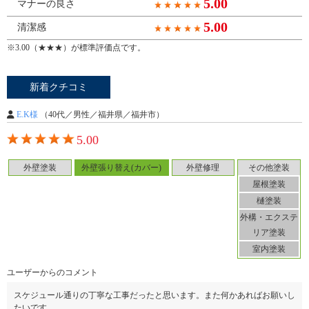
5.00
マナーの良さ
5.00
清潔感
※3.00（★★★）が標準評価点です。
新着クチコミ
E.K様
（40代／男性／福井県／福井市）
5.00
外壁塗装
外壁張り替え(カバー)
外壁修理
その他塗装
屋根塗装
樋塗装
外構・エクステ
リア塗装
室内塗装
ユーザーからのコメント
スケジュール通りの丁寧な工事だったと思います。また何かあればお願いし
たいです。