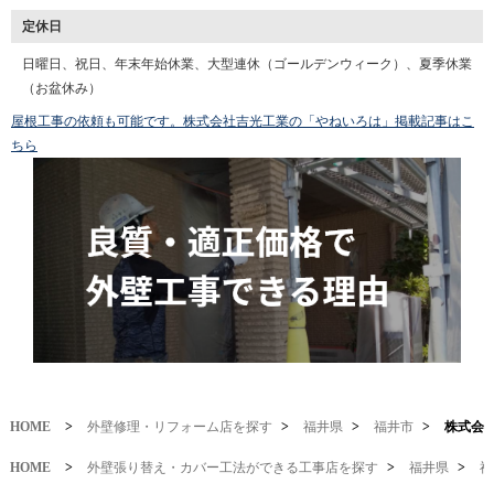
定休日
日曜日、祝日、年末年始休業、大型連休（ゴールデンウィーク）、夏季休業
（お盆休み）
屋根工事の依頼も可能です。株式会社吉光工業の「やねいろは」掲載記事はこ
ちら
HOME
>
外壁修理・リフォーム店を探す
>
福井県
>
福井市
>
株式会
HOME
>
外壁張り替え・カバー工法ができる工事店を探す
>
福井県
>
福