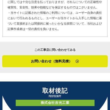
さらに、瓦を使った製品の開発、販売にも着手していて、施工以外
に関しては十分な注意を払っておりますが、それらについての正確性や
「皆さんからよく聞くのは、付き合いのある大工さんが廃業したと
の事業の柱になればと考えているそう。瓦材を編みこんだ意匠性の
確実性、安全性、効果や効能などを保証するものではございません。
か、修理をどこに頼んでよいかわからないなんていう話です。そん
高いデザインで、外壁のポイントにしたり、フェンス替わりに設置
・当サイトに記載された情報のご利用については、ユーザー自身の責任
な時に吉光工業を思い出してもらえたら、うちにとっても有難い話
したりできる、施工業者としての知恵が反映されたエクステリア材
において行われるものとし、ユーザーが当サイトから入手した情報に基
です。実際に、年賀状を見て連絡をくださる方も多いんですよ」
です。
づいて直接的または間接的に被ったいかなる損害について、当社および
記事作成者は一切の責任を負いません。
最後に「かべいろは」をご覧になっている、雨漏りや外壁の劣化で
そして最後に福井県福井市の外壁工事の特性について尋ねました。
お困りのお客さま、そして外壁リフォームや外壁修理を検討してい
福井市周辺は積雪と台風の上陸が頻繁な地域で、住宅工事は風雪へ
るお客さまへメッセージです。
の対策は欠かせません。
この工事店に問い合わせてみる
「お客さまにとって無駄な費用がかからないよう、手数を揃え、施
「この辺りは何年かに１度、大きな台風が来るんですよ。お客さま
工の体制も整えているのが吉光工業の強みです。自分の家の工事を
には、気になることがあるなら早めに直しといた方がいいと伝える
お問い合わせ（無料見積）
するんだったらこの工法を採用するなと、そう思える施工を提案し
ようになりました。本当に災害が起きると、人手不足でにっちもさ
ています。外壁のこと、屋根のこと、内装や水まわりリフォーム、
っちもいかなくなり、直せない状態が半年とか１年続いてしまうん
色々できることがあるので、家の不具合をどこに頼もう？と迷った
です。予防的に早めの工事が安心だと思います」
ら、まずは吉光工業に直接お問い合わせください」
※１ カバー工法・・・金属屋根や外壁の重ね張りをするリフォー
取材後記
お客さまの要望の本質を見極め、長期的な視点で提案する吉田さ
ム方法
ん。「いつでも頼れる」と思える地域に根ざした工事店が近所にあ
※２ 胴縁・・・壁の板張りやボード張りのための下地部材
ること、それがとても羨ましく思えた取材でした。
株式会社吉光工業
※３ 水切り・・・水が一部分に溜まらないようにするための金属
板