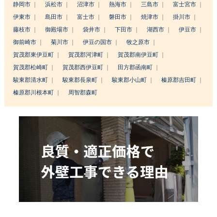
静岡市
浜松市
沼津市
熱海市
三島市
富士宮市
伊東市
島田市
富士市
磐田市
焼津市
掛川市
藤枝市
御殿場市
袋井市
下田市
湖西市
伊豆市
御前崎市
菊川市
伊豆の国市
牧之原市
賀茂郡東伊豆町
賀茂郡河津町
賀茂郡南伊豆町
賀茂郡松崎町
賀茂郡西伊豆町
田方郡函南町
駿東郡清水町
駿東郡長泉町
駿東郡小山町
榛原郡吉田町
榛原郡川根本町
周智郡森町