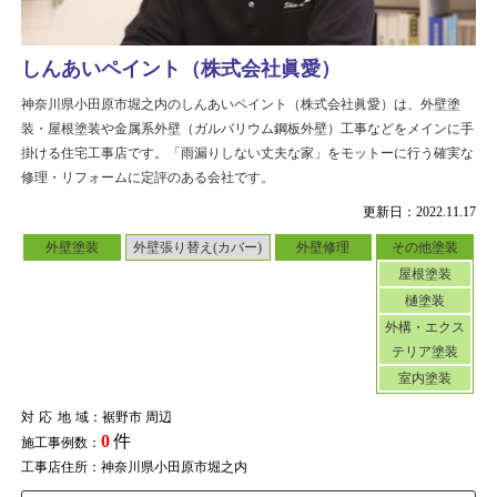
しんあいペイント（株式会社眞愛）
神奈川県小田原市堀之内のしんあいペイント（株式会社眞愛）は、外壁塗
装・屋根塗装や金属系外壁（ガルバリウム鋼板外壁）工事などをメインに手
掛ける住宅工事店です。「雨漏りしない丈夫な家」をモットーに行う確実な
修理・リフォームに定評のある会社です。
更新日：2022.11.17
外壁塗装
外壁張り替え(カバー)
外壁修理
その他塗装
屋根塗装
樋塗装
外構・エクス
テリア塗装
室内塗装
対応地域
：裾野市 周辺
0
件
施工事例数：
工事店住所：神奈川県小田原市堀之内