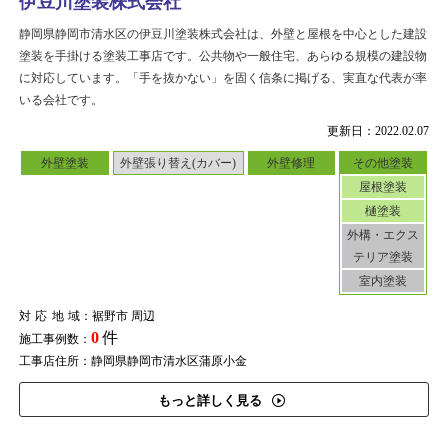
伊豆川塗装株式会社
静岡県静岡市清水区の伊豆川塗装株式会社は、外壁と屋根を中心とした建設
塗装を手掛ける塗装工事店です。公共物や一般住宅、あらゆる規模の建設物
に対応しています。「手を抜かない」を固く信条に掲げる、実直な代表が率
いる会社です。
更新日：2022.02.07
外壁塗装
外壁張り替え(カバー)
外壁修理
その他塗装
屋根塗装
樋塗装
外構・エクス
テリア塗装
室内塗装
対応地域
：裾野市 周辺
0
件
施工事例数：
工事店住所：静岡県静岡市清水区蒲原小金
もっと詳しく見る