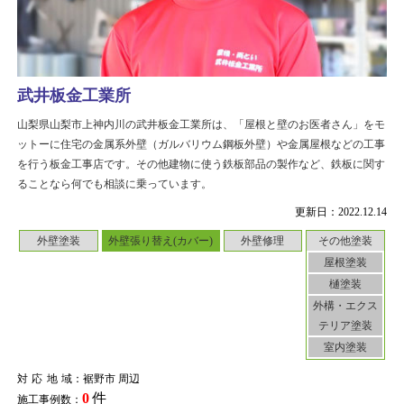
武井板金工業所
山梨県山梨市上神内川の武井板金工業所は、「屋根と壁のお医者さん」をモ
ットーに住宅の金属系外壁（ガルバリウム鋼板外壁）や金属屋根などの工事
を行う板金工事店です。その他建物に使う鉄板部品の製作など、鉄板に関す
ることなら何でも相談に乗っています。
更新日：2022.12.14
外壁塗装
外壁張り替え(カバー)
外壁修理
その他塗装
屋根塗装
樋塗装
外構・エクス
テリア塗装
室内塗装
対応地域
：裾野市 周辺
0
件
施工事例数：