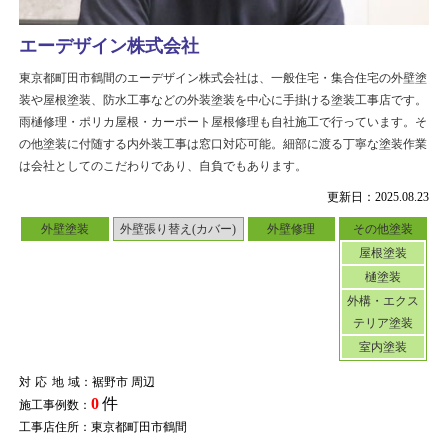
エーデザイン株式会社
東京都町田市鶴間のエーデザイン株式会社は、一般住宅・集合住宅の外壁塗
装や屋根塗装、防水工事などの外装塗装を中心に手掛ける塗装工事店です。
雨樋修理・ポリカ屋根・カーポート屋根修理も自社施工で行っています。そ
の他塗装に付随する内外装工事は窓口対応可能。細部に渡る丁寧な塗装作業
は会社としてのこだわりであり、自負でもあります。
更新日：2025.08.23
外壁塗装
外壁張り替え(カバー)
外壁修理
その他塗装
屋根塗装
樋塗装
外構・エクス
テリア塗装
室内塗装
対応地域
：裾野市 周辺
0
件
施工事例数：
工事店住所：東京都町田市鶴間