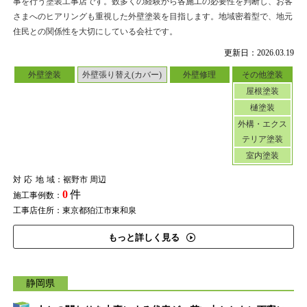
事を行う塗装工事店です。数多くの経験から各施工の必要性を判断し、お客
さまへのヒアリングも重視した外壁塗装を目指します。地域密着型で、地元
住民との関係性を大切にしている会社です。
更新日：2026.03.19
外壁塗装
外壁張り替え(カバー)
外壁修理
その他塗装
屋根塗装
樋塗装
外構・エクス
テリア塗装
室内塗装
対応地域
：裾野市 周辺
0
件
施工事例数：
工事店住所：東京都狛江市東和泉
もっと詳しく見る
静岡県