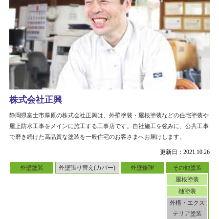
株式会社正興
静岡県富士市厚原の株式会社正興は、外壁塗装・屋根塗装などの住宅塗装や
屋上防水工事をメインに施工する工事店です。自社施工を強みに、公共工事
で磨き続けた高品質な塗装を一般住宅のお客さまへお届けします。
更新日：2021.10.26
外壁塗装
外壁張り替え(カバー)
外壁修理
その他塗装
屋根塗装
樋塗装
外構・エクス
テリア塗装