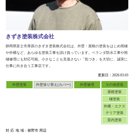
きずき塗装株式会社
静岡県富士市厚原のきずき塗装株式会社は、外壁・屋根の塗装をはじめ雨樋
や外構など、あらゆる塗装工事を請け負っています。ベランダ防水工事や雨
樋修理にも対応可能。小さなことも見逃さない「気づき」を大切に、誠実に
仕事に向き合う工事店です。
更新日：2026.03.03
外壁塗装
外壁張り替え(カバー)
外壁修理
その他塗装
屋根塗装
樋塗装
外構・エクス
テリア塗装
室内塗装
対応地域
：裾野市 周辺