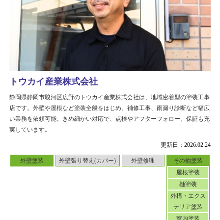
トウカイ産業株式会社
静岡県静岡市駿河区広野のトウカイ産業株式会社は、地域密着型の塗装工事
店です。外壁や屋根など塗装全般をはじめ、補修工事、雨漏り診断など幅広
い業務を依頼可能。きめ細かい対応で、点検やアフターフォロー、保証も充
実しています。
更新日：2026.02.24
外壁塗装
外壁張り替え(カバー)
外壁修理
その他塗装
屋根塗装
樋塗装
外構・エクス
テリア塗装
室内塗装