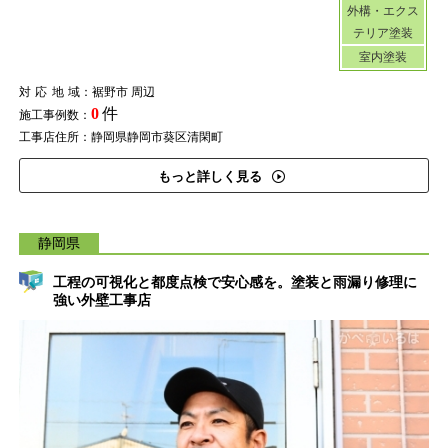
外構・エクス
テリア塗装
室内塗装
対応地域
：裾野市 周辺
0
件
施工事例数：
工事店住所：静岡県静岡市葵区清閑町
もっと詳しく見る
静岡県
工程の可視化と都度点検で安心感を。塗装と雨漏り修理に
強い外壁工事店