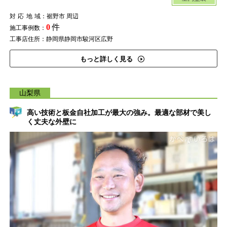
対応地域
：裾野市 周辺
0
件
施工事例数：
工事店住所：静岡県静岡市駿河区広野
もっと詳しく見る
山梨県
高い技術と板金自社加工が最大の強み。最適な部材で美し
く丈夫な外壁に