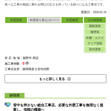
様々な工事の相談に乗れる間口の広さを持っている頼りになる工事店です。
更新日：2026.02.16
外壁塗装
外壁張り替え(カバー)
外壁修理
その他塗装
屋根塗装
樋塗装
外構・エクス
テリア塗装
室内塗装
対応地域
：裾野市 周辺
0
件
施工事例数：
工事店住所：静岡県富士宮市内野
もっと詳しく見る
静岡県
背中を押さない総合工事店。必要な外壁工事を無理なく提
案し、信頼の構築へ