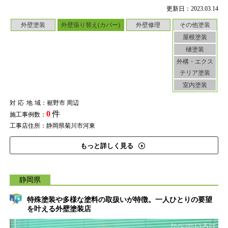
更新日：2023.03.14
外壁塗装
外壁張り替え(カバー)
外壁修理
その他塗装
屋根塗装
樋塗装
外構・エクス
テリア塗装
室内塗装
対応地域
：裾野市 周辺
0
件
施工事例数：
工事店住所：静岡県菊川市河東
もっと詳しく見る
静岡県
特殊塗装や多様な塗料の取扱いが特徴。一人ひとりの要望
を叶える外壁塗装店