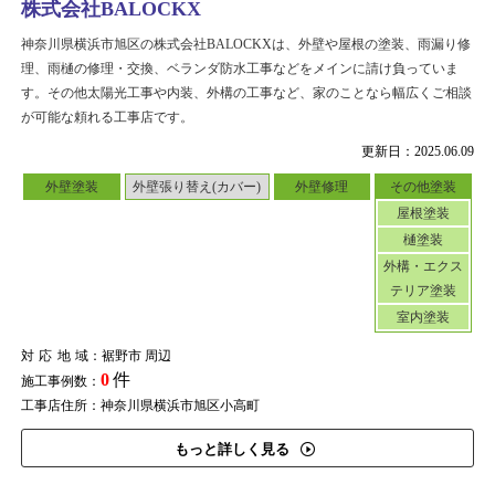
株式会社BALOCKX
神奈川県横浜市旭区の株式会社BALOCKXは、外壁や屋根の塗装、雨漏り修
理、雨樋の修理・交換、ベランダ防水工事などをメインに請け負っていま
す。その他太陽光工事や内装、外構の工事など、家のことなら幅広くご相談
が可能な頼れる工事店です。
更新日：2025.06.09
外壁塗装
外壁張り替え(カバー)
外壁修理
その他塗装
屋根塗装
樋塗装
外構・エクス
テリア塗装
室内塗装
対応地域
：裾野市 周辺
0
件
施工事例数：
工事店住所：神奈川県横浜市旭区小高町
もっと詳しく見る