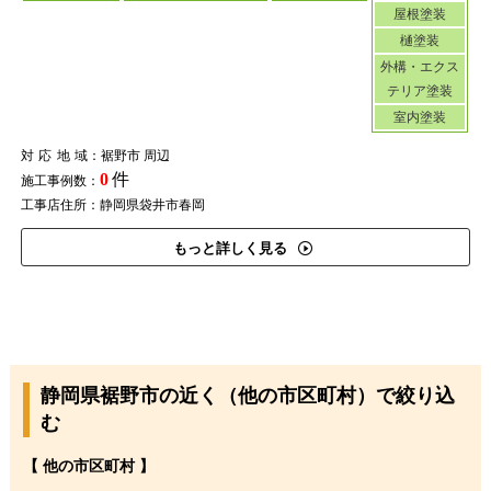
屋根塗装
樋塗装
外構・エクス
テリア塗装
室内塗装
対応地域
：裾野市 周辺
0
件
施工事例数：
工事店住所：静岡県袋井市春岡
もっと詳しく見る
静岡県裾野市の近く（他の市区町村）で絞り込
む
【 他の市区町村 】