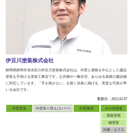
伊豆川塗装株式会社
静岡県静岡市清水区の伊豆川塗装株式会社は、外壁と屋根を中心とした建設
塗装を手掛ける塗装工事店です。公共物や一般住宅、あらゆる規模の建設物
に対応しています。「手を抜かない」を固く信条に掲げる、実直な代表が率
いる会社です。
更新日：2022.02.07
外壁塗装
外壁張り替え(カバー)
外壁修理
その他塗装
屋根塗装
樋塗装
外構・エクス