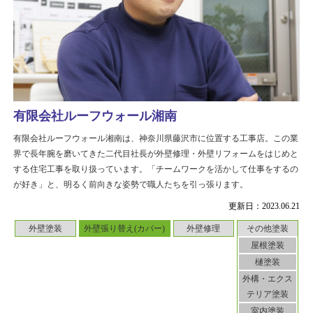
有限会社ルーフウォール湘南
有限会社ルーフウォール湘南は、神奈川県藤沢市に位置する工事店。この業
界で長年腕を磨いてきた二代目社長が外壁修理・外壁リフォームをはじめと
する住宅工事を取り扱っています。「チームワークを活かして仕事をするの
が好き」と、明るく前向きな姿勢で職人たちを引っ張ります。
更新日：2023.06.21
外壁塗装
外壁張り替え(カバー)
外壁修理
その他塗装
屋根塗装
樋塗装
外構・エクス
テリア塗装
室内塗装