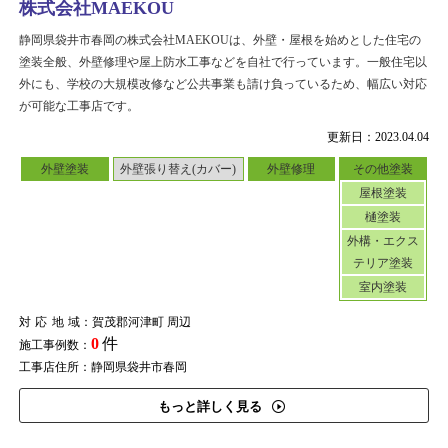
株式会社MAEKOU
静岡県袋井市春岡の株式会社MAEKOUは、外壁・屋根を始めとした住宅の
塗装全般、外壁修理や屋上防水工事などを自社で行っています。一般住宅以
外にも、学校の大規模改修など公共事業も請け負っているため、幅広い対応
が可能な工事店です。
更新日：2023.04.04
外壁塗装
外壁張り替え(カバー)
外壁修理
その他塗装
屋根塗装
樋塗装
外構・エクス
テリア塗装
室内塗装
対応地域
：賀茂郡河津町 周辺
0
件
施工事例数：
工事店住所：静岡県袋井市春岡
もっと詳しく見る