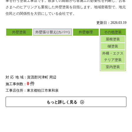
事を行う塗装工事店です。数多くの経験から各施工の必要性を判断し、お客
さまへのヒアリングも重視した外壁塗装を目指します。地域密着型で、地元
住民との関係性を大切にしている会社です。
更新日：2026.03.19
外壁塗装
外壁張り替え(カバー)
外壁修理
その他塗装
屋根塗装
樋塗装
外構・エクス
テリア塗装
室内塗装
対応地域
：賀茂郡河津町 周辺
0
件
施工事例数：
工事店住所：東京都狛江市東和泉
もっと詳しく見る