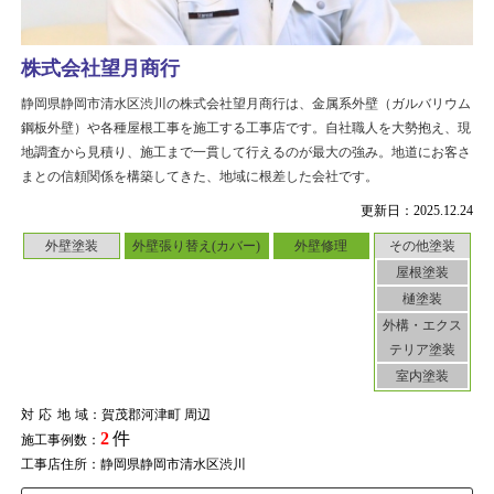
株式会社望月商行
静岡県静岡市清水区渋川の株式会社望月商行は、金属系外壁（ガルバリウム
鋼板外壁）や各種屋根工事を施工する工事店です。自社職人を大勢抱え、現
地調査から見積り、施工まで一貫して行えるのが最大の強み。地道にお客さ
まとの信頼関係を構築してきた、地域に根差した会社です。
更新日：2025.12.24
外壁塗装
外壁張り替え(カバー)
外壁修理
その他塗装
屋根塗装
樋塗装
外構・エクス
テリア塗装
室内塗装
対応地域
：賀茂郡河津町 周辺
2
件
施工事例数：
工事店住所：静岡県静岡市清水区渋川