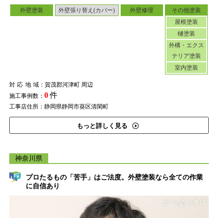
外壁塗装
外壁張り替え(カバー)
外壁修理
その他塗装
屋根塗装
樋塗装
外構・エクス
テリア塗装
室内塗装
対応地域
：賀茂郡河津町 周辺
0
件
施工事例数：
工事店住所：静岡県静岡市葵区清閑町
もっと詳しく見る
神奈川県
プロたるもの「苦手」はご法度。外壁塗装なら全ての作業
に自信あり