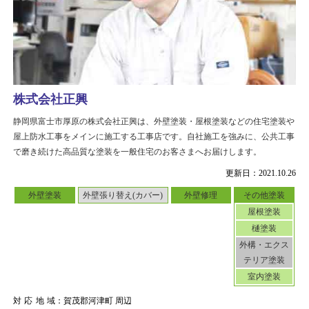
株式会社正興
静岡県富士市厚原の株式会社正興は、外壁塗装・屋根塗装などの住宅塗装や
屋上防水工事をメインに施工する工事店です。自社施工を強みに、公共工事
で磨き続けた高品質な塗装を一般住宅のお客さまへお届けします。
更新日：2021.10.26
外壁塗装
外壁張り替え(カバー)
外壁修理
その他塗装
屋根塗装
樋塗装
外構・エクス
テリア塗装
室内塗装
対応地域
：賀茂郡河津町 周辺