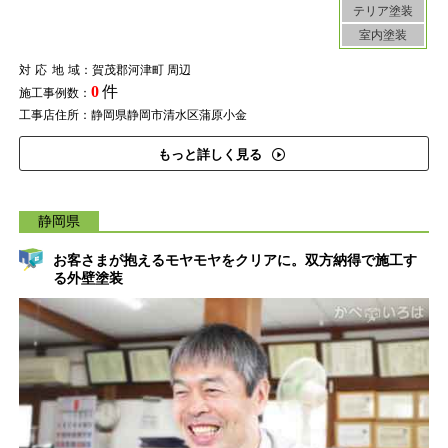
テリア塗装
室内塗装
対応地域
：賀茂郡河津町 周辺
0
件
施工事例数：
工事店住所：静岡県静岡市清水区蒲原小金
もっと詳しく見る
静岡県
お客さまが抱えるモヤモヤをクリアに。双方納得で施工す
る外壁塗装