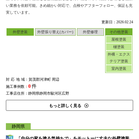
い業務を依頼可能。きめ細かい対応で、点検やアフターフォロー、保証も充
実しています。
更新日：2026.02.24
外壁塗装
外壁張り替え(カバー)
外壁修理
その他塗装
屋根塗装
樋塗装
外構・エクス
テリア塗装
室内塗装
対応地域
：賀茂郡河津町 周辺
0
件
施工事例数：
工事店住所：静岡県静岡市駿河区広野
もっと詳しく見る
静岡県
「自分の家を塗る気持ちで」をモットーに丈夫な外壁塗装