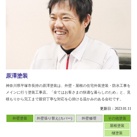
原澤塗装
神奈川県平塚市長持の原澤塗装は、外壁・屋根の住宅外装塗装・防水工事を
メインに行う塗装工事店。「全てはお客さまの快適な暮らしのため」と、見
積もりから完工まで親切丁寧な対応を心掛ける温かみのある会社です。
更新日：2023.01.11
外壁塗装
外壁張り替え(カバー)
外壁修理
その他塗装
屋根塗装
樋塗装