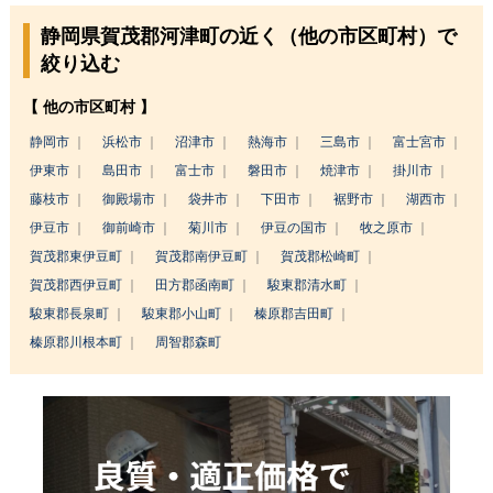
静岡県賀茂郡河津町の近く（他の市区町村）で
絞り込む
【 他の市区町村 】
静岡市
浜松市
沼津市
熱海市
三島市
富士宮市
伊東市
島田市
富士市
磐田市
焼津市
掛川市
藤枝市
御殿場市
袋井市
下田市
裾野市
湖西市
伊豆市
御前崎市
菊川市
伊豆の国市
牧之原市
賀茂郡東伊豆町
賀茂郡南伊豆町
賀茂郡松崎町
賀茂郡西伊豆町
田方郡函南町
駿東郡清水町
駿東郡長泉町
駿東郡小山町
榛原郡吉田町
榛原郡川根本町
周智郡森町