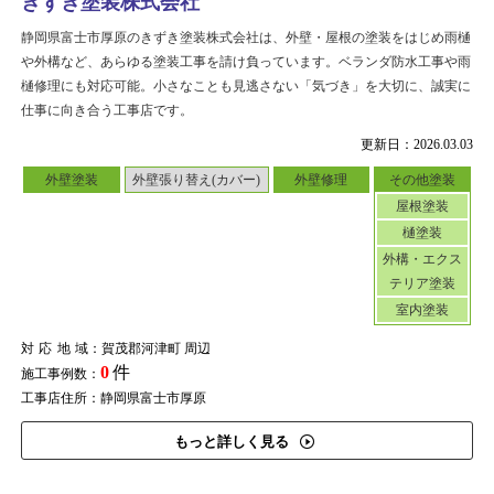
きずき塗装株式会社
静岡県富士市厚原のきずき塗装株式会社は、外壁・屋根の塗装をはじめ雨樋
や外構など、あらゆる塗装工事を請け負っています。ベランダ防水工事や雨
樋修理にも対応可能。小さなことも見逃さない「気づき」を大切に、誠実に
仕事に向き合う工事店です。
更新日：2026.03.03
外壁塗装
外壁張り替え(カバー)
外壁修理
その他塗装
屋根塗装
樋塗装
外構・エクス
テリア塗装
室内塗装
対応地域
：賀茂郡河津町 周辺
0
件
施工事例数：
工事店住所：静岡県富士市厚原
もっと詳しく見る