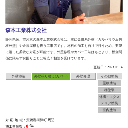
森本工業株式会社
静岡県菊川市河東の森本工業株式会社は、主に金属系外壁（ガルバリウム鋼
板外壁）や金属屋根を扱う工事店です。材料の加工も自社で行うため、要望
に沿った柔軟な対応が可能です。外壁修理やカバー工法はもとより、板金関
係に限らずお困りごとは幅広く相談を受けています。
更新日：2023.03.14
外壁塗装
外壁張り替え(カバー)
外壁修理
その他塗装
屋根塗装
樋塗装
外構・エクス
テリア塗装
室内塗装
対応地域
：賀茂郡河津町 周辺
0
件
施工事例数：