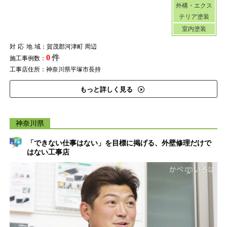
外構・エクス
テリア塗装
室内塗装
対応地域
：賀茂郡河津町 周辺
0
件
施工事例数：
工事店住所：神奈川県平塚市長持
もっと詳しく見る
神奈川県
「できない仕事はない」を目標に掲げる、外壁修理だけで
はない工事店