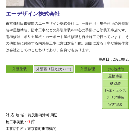
エーデザイン株式会社
東京都町田市鶴間のエーデザイン株式会社は、一般住宅・集合住宅の外壁塗
装や屋根塗装、防水工事などの外装塗装を中心に手掛ける塗装工事店です。
雨樋修理・ポリカ屋根・カーポート屋根修理も自社施工で行っています。そ
の他塗装に付随する内外装工事は窓口対応可能。細部に渡る丁寧な塗装作業
は会社としてのこだわりであり、自負でもあります。
更新日：2025.08.23
外壁塗装
外壁張り替え(カバー)
外壁修理
その他塗装
屋根塗装
樋塗装
外構・エクス
テリア塗装
室内塗装
対応地域
：賀茂郡河津町 周辺
0
件
施工事例数：
工事店住所：東京都町田市鶴間