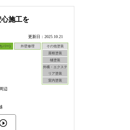
安心施工を
更新日：2025.10.21
カバー)
外壁修理
その他塗装
屋根塗装
樋塗装
外構・エクステ
リア塗装
室内塗装
周辺
越