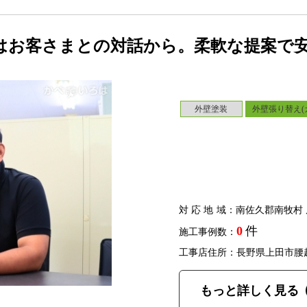
はお客さまとの対話から。柔軟な提案で
外壁塗装
外壁張り替え(
対応地域
：南佐久郡南牧村 
0
件
施工事例数：
工事店住所：長野県上田市腰
もっと詳しく見る