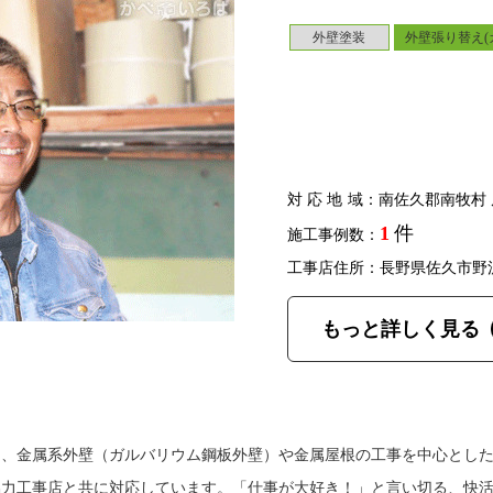
外壁塗装
外壁張り替え(
対応地域
：南佐久郡南牧村 
1
件
施工事例数：
工事店住所：長野県佐久市野
もっと詳しく見る
は、金属系外壁（ガルバリウム鋼板外壁）や金属屋根の工事を中心とし
協力工事店と共に対応しています。「仕事が大好き！」と言い切る、快