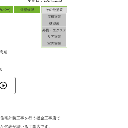
更新日：2024.12.13
カバー)
外壁修理
その他塗装
屋根塗装
樋塗装
外構・エクステ
リア塗装
室内塗装
周辺
沢
た住宅外装工事を行う板金工事店で
活な代表が率いる工事店です。