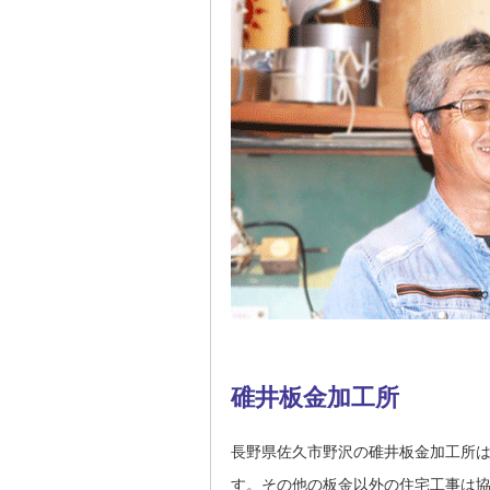
碓井板金加工所
長野県佐久市野沢の碓井板金加工所
す。その他の板金以外の住宅工事は