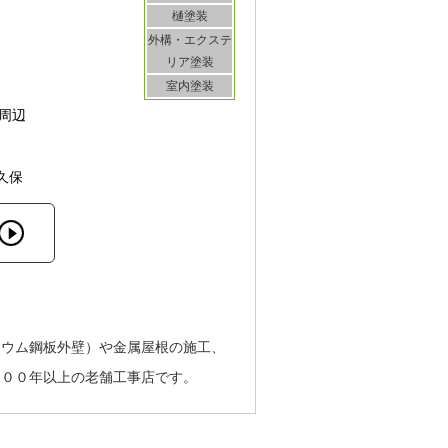
樋塗装
外構・エクステ
リア塗装
室内塗装
周辺
久保
リウム鋼板外壁）や金属屋根の施工、
１００年以上の老舗工事店です。