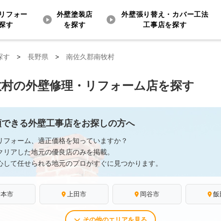
リフォー
外壁塗装店
外壁張り替え・カバー工法
探す
を探す
工事店を探す
探す
>
長野県
>
南佐久郡南牧村
牧村の外壁修理・リフォーム店を探す
頼できる外壁工事店をお探しの方へ
リフォーム、適正価格を知っていますか？
クリアした地元の優良店のみを掲載。
心して任せられる地元のプロがすぐに見つかります。
松本市
上田市
岡谷市
飯
その他のエリアを見る