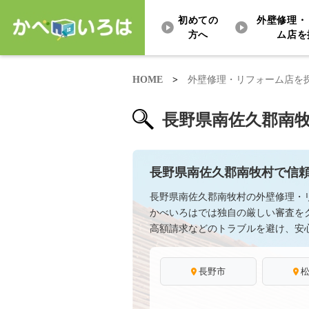
初めての
外壁修理・
方へ
ム店を
HOME
>
外壁修理・リフォーム店を
長野県南佐久郡南
長野県南佐久郡南牧村で信
長野県南佐久郡南牧村の外壁修理・
かべいろはでは独自の厳しい審査を
高額請求などのトラブルを避け、安
長野市