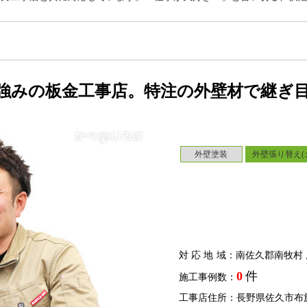
強みの板金工事店。特注の外壁材で継ぎ
外壁塗装
外壁張り替え(
対応地域
：南佐久郡南牧村 
0
件
施工事例数：
工事店住所：長野県佐久市布