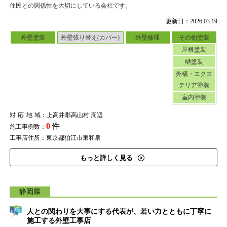
住民との関係性を大切にしている会社です。
更新日：2026.03.19
外壁塗装
外壁張り替え(カバー)
外壁修理
その他塗装
屋根塗装
樋塗装
外構・エクス
テリア塗装
室内塗装
対応地域
：上高井郡高山村 周辺
0
件
施工事例数：
工事店住所：東京都狛江市東和泉
もっと詳しく見る
静岡県
人との関わりを大事にする代表が、若い力とともに丁寧に
施工する外壁工事店