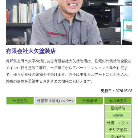
有限会社大矢塗装店
長野県上田市大字神畑にある有限会社大矢塗装店は、住宅の外装塗装全般を
メインに行う塗装工事店。一戸建てからアパートマンションの集合住宅ま
で、様々な規模の建物を手掛けます。昨今はモルタルアートにも力を入れ、
外観の個性を重視するお客さまの期待にも応えます。
更新日：2026.05.08
外壁塗装
外壁張り替え(カバー)
外壁修理
その他塗装
屋根塗装
樋塗装
外構・エクス
テリア塗装
室内塗装