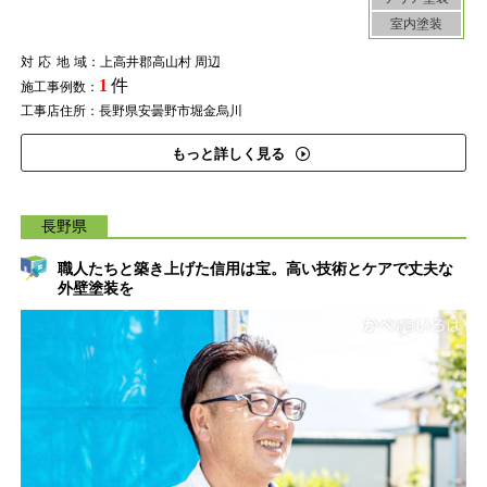
室内塗装
対応地域
：上高井郡高山村 周辺
1
件
施工事例数：
工事店住所：長野県安曇野市堀金烏川
もっと詳しく見る
長野県
職人たちと築き上げた信用は宝。高い技術とケアで丈夫な
外壁塗装を