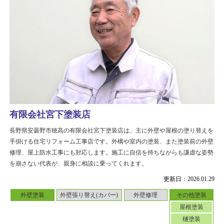
有限会社宮下塗装店
長野県安曇野市穂高の有限会社宮下塗装店は、主に外壁や屋根の塗り替えを
手掛ける住宅リフォーム工事店です。外構や室内の塗装、また塗装前の外壁
修理、屋上防水工事にも対応します。施工に自信を持ちながらも謙虚な姿勢
を崩さない代表が、親身に相談に乗ってくれます。
更新日：2026.01.29
外壁塗装
外壁張り替え(カバー)
外壁修理
その他塗装
屋根塗装
樋塗装