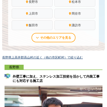
長野市
松本市
上田市
岡谷市
飯田市
諏訪市
その他のエリアを見る
長野県上高井郡高山村の近く（他の市区町村）で絞り込む
長野県
外壁工事に加え、ステンレス加工技術を活かして内装工事
にも対応する施工店