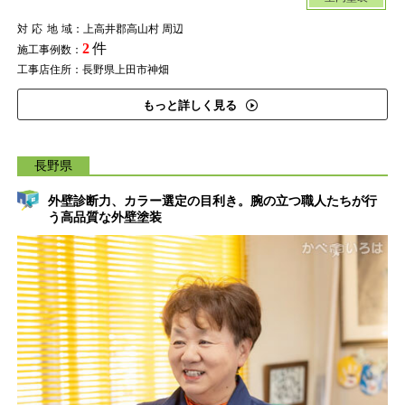
対応地域
：上高井郡高山村 周辺
2
件
施工事例数：
工事店住所：長野県上田市神畑
もっと詳しく見る
長野県
外壁診断力、カラー選定の目利き。腕の立つ職人たちが行
う高品質な外壁塗装