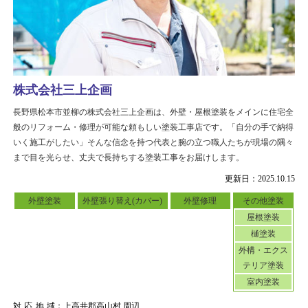
株式会社三上企画
長野県松本市並柳の株式会社三上企画は、外壁・屋根塗装をメインに住宅全
般のリフォーム・修理が可能な頼もしい塗装工事店です。「自分の手で納得
いく施工がしたい」そんな信念を持つ代表と腕の立つ職人たちが現場の隅々
まで目を光らせ、丈夫で長持ちする塗装工事をお届けします。
更新日：2025.10.15
外壁塗装
外壁張り替え(カバー)
外壁修理
その他塗装
屋根塗装
樋塗装
外構・エクス
テリア塗装
室内塗装
対応地域
：上高井郡高山村 周辺