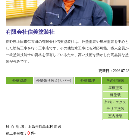
有限会社信美塗装社
長野県上田市仁古田の有限会社信美塗装社は、外壁塗装や屋根塗装を中心と
した塗装工事を行う工事店です。その他防水工事にも対応可能。職人全員が
一級塗装技能士の資格を保有しているため、高い技術を活かした高品質な塗
装が強みです。
更新日：2026.07.28
外壁塗装
外壁張り替え(カバー)
外壁修理
その他塗装
屋根塗装
樋塗装
外構・エクス
テリア塗装
室内塗装
対応地域
：上高井郡高山村 周辺
0
件
施工事例数：