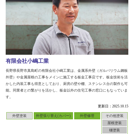
有限会社小嶋工業
長野県長野市真島町の有限会社小嶋工業は、金属系外壁（ガルバリウム鋼板
外壁）や金属屋根の工事をメインに施工する板金工事店です。板金技術を活
かした内装工事も得意としており、厨房の壁や棚、ステンレス台の製作も可
能。同業者との繋がりを活かし、板金以外の住宅工事の窓口にもなっていま
す。
更新日：2025.10.15
外壁塗装
外壁張り替え(カバー)
外壁修理
その他塗装
屋根塗装
樋塗装