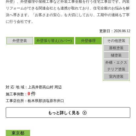
外壁）、外壁修理や屋根工事など外装工事全般を行う住宅工事店です。内装
リフォームができる関連会社とも連携が取れており、住宅全般のお悩みを解
決へ導きます。「お客さまの安心」を大切にしており、工期中の連絡も丁寧
に行う会社です。
更新日：2026.06.12
外壁塗装
外壁張り替え(カバー)
外壁修理
その他塗装
屋根塗装
樋塗装
外構・エクス
テリア塗装
室内塗装
対応地域
：上高井郡高山村 周辺
0
件
施工事例数：
工事店住所：栃木県那須塩原市井口
もっと詳しく見る
東京都