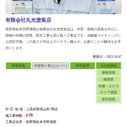
有限会社丸光塗装店
長野県松本市野溝西の有限会社丸光塗装店は、外壁・屋根の塗装を中心に、
雨樋や外構の塗装、防水工事も請け負う工事店です。光触媒コーティングに
も対応可能。この道３０年以上のベテラン職人が、お困りごとの解決をお手
伝いします。
更新日：2023.10.07
外壁塗装
外壁張り替え(カバー)
外壁修理
その他塗装
屋根塗装
樋塗装
外構・エクス
テリア塗装
室内塗装
対応地域
：上高井郡高山村 周辺
0
件
施工事例数：
工事店住所：長野県松本市野溝西