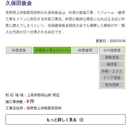
久保田板金
長野県上伊那郡宮田村の久保田板金は、外壁の新築工事、リフォーム・修理
工事をメインに対応する外装工事店。外壁が複雑な構造になればなるほど作
業に燃えてしまうという、全国建築板金競技大会でも優勝した腕前のザ・職
人な代表が日々仕事される会社です。
更新日：2026.03.04
外壁塗装
外壁張り替え(カバー)
外壁修理
その他塗装
屋根塗装
樋塗装
外構・エクス
テリア塗装
室内塗装
対応地域
：上高井郡高山村 周辺
0
件
施工事例数：
工事店住所：長野県上伊那郡宮田村
もっと詳しく見る