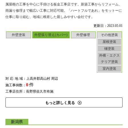
属屋根の工事を中心に手掛ける板金工事店です。新築工事からリフォーム、
雨漏り修理まで幅広い工事に対応可能。「ハートフルであれ」をモットーに
仕事に取り組む、地域に根差した親しみやすい会社です。
更新日：2023.05.01
外壁塗装
外壁張り替え(カバー)
外壁修理
その他塗装
屋根塗装
樋塗装
外構・エクス
テリア塗装
室内塗装
対応地域
：上高井郡高山村 周辺
0
件
施工事例数：
工事店住所：長野県佐久市布施
もっと詳しく見る
新潟県