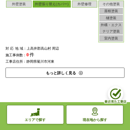
外壁塗装
外壁張り替え(カバー)
外壁修理
その他塗装
屋根塗装
樋塗装
外構・エクス
テリア塗装
室内塗装
対応地域
：上高井郡高山村 周辺
0
件
施工事例数：
工事店住所：静岡県菊川市河東
もっと詳しく見る
長野県上高井郡高山村の近く（他の市区町村）
で絞り込む
現在地から探す
エリアで探す