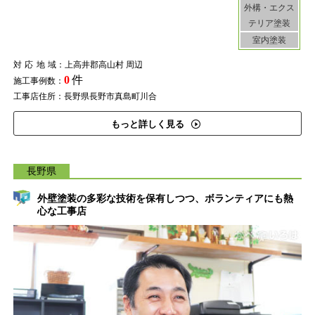
外構・エクス
テリア塗装
室内塗装
対応地域
：上高井郡高山村 周辺
0
件
施工事例数：
工事店住所：長野県長野市真島町川合
もっと詳しく見る
長野県
外壁塗装の多彩な技術を保有しつつ、ボランティアにも熱
心な工事店