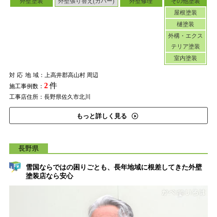
外壁塗装
外壁張り替え(カバー)
外壁修理
その他塗装
屋根塗装
樋塗装
外構・エクス
テリア塗装
室内塗装
対応地域
：上高井郡高山村 周辺
2
件
施工事例数：
工事店住所：長野県佐久市北川
もっと詳しく見る
長野県
雪国ならではの困りごとも、長年地域に根差してきた外壁
塗装店なら安心