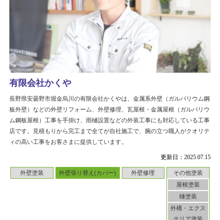
有限会社かくや
長野県安曇野市堀金烏川の有限会社かくやは、金属系外壁（ガルバリウム鋼
板外壁）などの外壁リフォーム、外壁修理、瓦屋根・金属屋根（ガルバリウ
ム鋼板屋根）工事を手掛け、雨樋設置などの外装工事にも対応している工事
店です。見積もりから完工まで全てが自社施工で、腕の立つ職人がクオリテ
ィの高い工事をお客さまに提供しています。
更新日：2025.07.15
外壁塗装
外壁張り替え(カバー)
外壁修理
その他塗装
屋根塗装
樋塗装
外構・エクス
テリア塗装