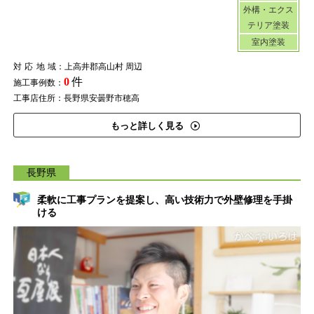
外構・エクス
テリア塗装
室内塗装
対応地域
：上高井郡高山村 周辺
0
件
施工事例数：
工事店住所：長野県安曇野市穂高
もっと詳しく見る
長野県
柔軟に工事プランを提案し、高い技術力で外壁修理を手掛
ける