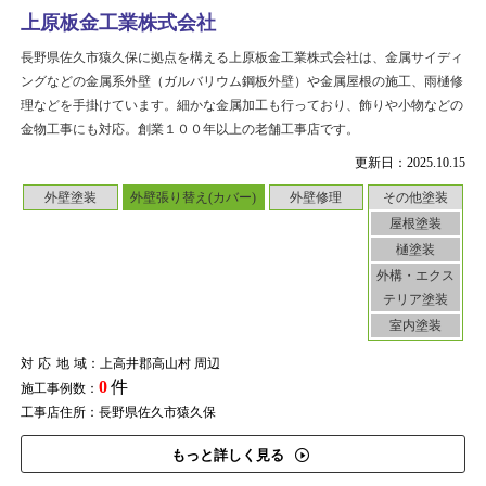
上原板金工業株式会社
長野県佐久市猿久保に拠点を構える上原板金工業株式会社は、金属サイディ
ングなどの金属系外壁（ガルバリウム鋼板外壁）や金属屋根の施工、雨樋修
理などを手掛けています。細かな金属加工も行っており、飾りや小物などの
金物工事にも対応。創業１００年以上の老舗工事店です。
更新日：2025.10.15
外壁塗装
外壁張り替え(カバー)
外壁修理
その他塗装
屋根塗装
樋塗装
外構・エクス
テリア塗装
室内塗装
対応地域
：上高井郡高山村 周辺
0
件
施工事例数：
工事店住所：長野県佐久市猿久保
もっと詳しく見る