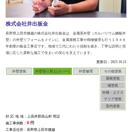
株式会社井出板金
長野県上田市腰越の株式会社井出板金は、金属系外壁（ガルバリウム鋼板外
壁）の外壁リフォームをメインに、金属屋根工事や雨樋修理も行う１９４６
年創業の板金工事店です。地域で三代にわたり信頼を築き、丁寧な説明と現
場に応じた柔軟な施工で住まいの安心を支えています。
更新日：2025.10.21
外壁塗装
外壁張り替え(カバー)
外壁修理
その他塗装
屋根塗装
樋塗装
外構・エクス
テリア塗装
室内塗装
対応地域
：上高井郡高山村 周辺
0
件
施工事例数：
工事店住所：長野県上田市腰越