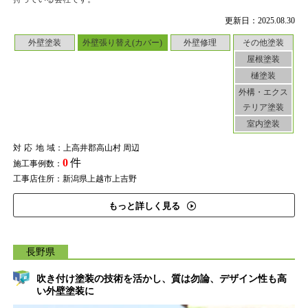
更新日：2025.08.30
外壁塗装
外壁張り替え(カバー)
外壁修理
その他塗装
屋根塗装
樋塗装
外構・エクス
テリア塗装
室内塗装
対応地域
：上高井郡高山村 周辺
0
件
施工事例数：
工事店住所：新潟県上越市上吉野
もっと詳しく見る
長野県
吹き付け塗装の技術を活かし、質は勿論、デザイン性も高
い外壁塗装に