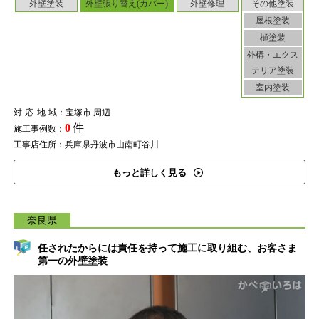
外壁塗装
外壁張り替え(カバー)
外壁修理
その他塗装
屋根塗装
樋塗装
外構・エクス
テリア塗装
室内塗装
対応地域
：宝塚市 周辺
0
件
施工事例数：
工事店住所：兵庫県丹波市山南町谷川
もっと詳しく見る
奈良県
任されたからには責任を持って施工に取り組む、お客さま
第一の外壁塗装