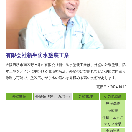
有限会社新生防水塗装工業
大阪府堺市南区野々井の有限会社新生防水塗装工業は、外壁の外装塗装、防
水工事をメインに手掛ける住宅塗装店。外壁のひび割れなどが原因の雨漏り
修理も可能で、塗装店ながら水の流れを見極める高い技術があります。
更新日：2024.10.10
外壁塗装
外壁張り替え(カバー)
外壁修理
その他塗装
屋根塗装
樋塗装
外構・エクス
テリア塗装
室内塗装