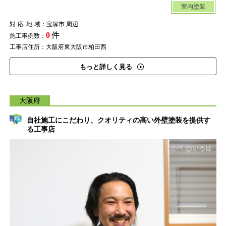
室内塗装
対応地域
：宝塚市 周辺
0
件
施工事例数：
工事店住所：大阪府東大阪市柏田西
もっと詳しく見る
大阪府
自社施工にこだわり、クオリティの高い外壁塗装を提供す
る工事店