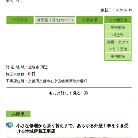
事店です。
更新日：2025.02.19
外壁塗装
外壁張り替え(カバー)
外壁修理
その他塗装
屋根塗装
樋塗装
外構・エクス
テリア塗装
室内塗装
対応地域
：宝塚市 周辺
0
件
施工事例数：
工事店住所：京都府京都市右京区嵯峨野秋街道町
もっと詳しく見る
兵庫県
小さな修理から張り替えまで。あらゆる外壁工事を引き受
ける地域密着工事店