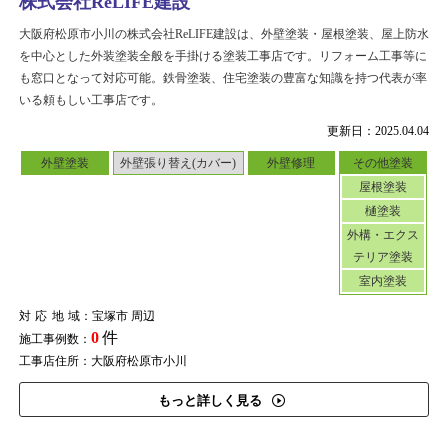
株式会社ReLIFE建設
大阪府松原市小川の株式会社ReLIFE建設は、外壁塗装・屋根塗装、屋上防水
を中心とした外装塗装全般を手掛ける塗装工事店です。リフォーム工事等に
も窓口となって対応可能。鉄骨塗装、住宅塗装の豊富な知識を持つ代表が率
いる頼もしい工事店です。
更新日：2025.04.04
外壁塗装
外壁張り替え(カバー)
外壁修理
その他塗装
屋根塗装
樋塗装
外構・エクス
テリア塗装
室内塗装
対応地域
：宝塚市 周辺
0
件
施工事例数：
工事店住所：大阪府松原市小川
もっと詳しく見る