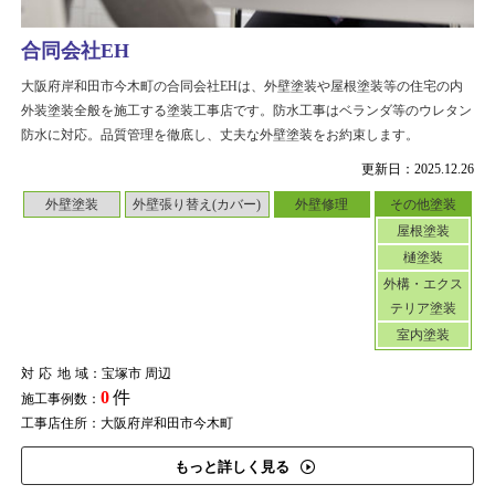
合同会社EH
大阪府岸和田市今木町の合同会社EHは、外壁塗装や屋根塗装等の住宅の内
外装塗装全般を施工する塗装工事店です。防水工事はベランダ等のウレタン
防水に対応。品質管理を徹底し、丈夫な外壁塗装をお約束します。
更新日：2025.12.26
外壁塗装
外壁張り替え(カバー)
外壁修理
その他塗装
屋根塗装
樋塗装
外構・エクス
テリア塗装
室内塗装
対応地域
：宝塚市 周辺
0
件
施工事例数：
工事店住所：大阪府岸和田市今木町
もっと詳しく見る