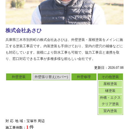
株式会社あさひ
兵庫県三木市別所町の株式会社あさひは、外壁塗装・屋根塗装をメインに施
工する塗装工事店です。内装塗装も手掛けており、室内の壁穴の補修などに
も対応しています。規模により防水工事も可能で、協力工事店と連携を取
り、窓口対応できる工事が多種多様な頼もしい会社です。
更新日：2026.07.08
外壁塗装
外壁張り替え(カバー)
外壁修理
その他塗装
屋根塗装
樋塗装
外構・エクス
テリア塗装
室内塗装
対応地域
：宝塚市 周辺
1
件
施工事例数：