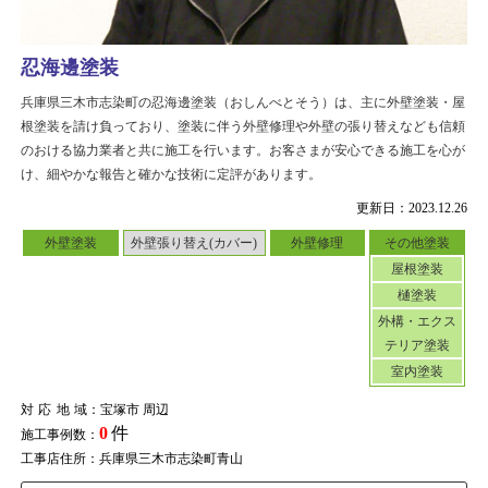
忍海邊塗装
兵庫県三木市志染町の忍海邊塗装（おしんべとそう）は、主に外壁塗装・屋
根塗装を請け負っており、塗装に伴う外壁修理や外壁の張り替えなども信頼
のおける協力業者と共に施工を行います。お客さまが安心できる施工を心が
け、細やかな報告と確かな技術に定評があります。
更新日：2023.12.26
外壁塗装
外壁張り替え(カバー)
外壁修理
その他塗装
屋根塗装
樋塗装
外構・エクス
テリア塗装
室内塗装
対応地域
：宝塚市 周辺
0
件
施工事例数：
工事店住所：兵庫県三木市志染町青山