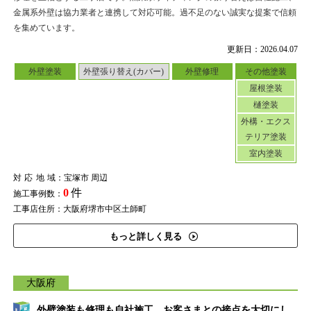
金属系外壁は協力業者と連携して対応可能。過不足のない誠実な提案で信頼
を集めています。
更新日：2026.04.07
外壁塗装
外壁張り替え(カバー)
外壁修理
その他塗装
屋根塗装
樋塗装
外構・エクス
テリア塗装
室内塗装
対応地域
：宝塚市 周辺
0
件
施工事例数：
工事店住所：大阪府堺市中区土師町
もっと詳しく見る
大阪府
外壁塗装も修理も自社施工。お客さまとの接点を大切にし