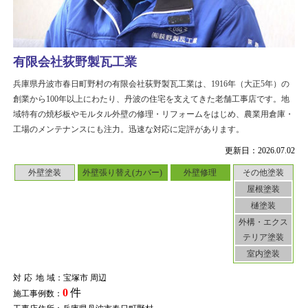
有限会社荻野製瓦工業
兵庫県丹波市春日町野村の有限会社荻野製瓦工業は、1916年（大正5年）の
創業から100年以上にわたり、丹波の住宅を支えてきた老舗工事店です。地
域特有の焼杉板やモルタル外壁の修理・リフォームをはじめ、農業用倉庫・
工場のメンテナンスにも注力。迅速な対応に定評があります。
更新日：2026.07.02
外壁塗装
外壁張り替え(カバー)
外壁修理
その他塗装
屋根塗装
樋塗装
外構・エクス
テリア塗装
室内塗装
対応地域
：宝塚市 周辺
0
件
施工事例数：