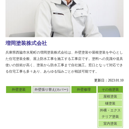
増岡塗装株式会社
兵庫県西脇市水尾町の増岡塗装株式会社は、外壁塗装や屋根塗装を中心とし
た住宅塗装全般、屋上防水工事を施工する工事店です。塗料への見識や道具
使いの技術が高く、塗装から防水工事まで自社施工。窓口となって対応でき
る住宅工事も多々あり、あらゆる悩みごとが相談可能です。
更新日：2023.01.10
外壁塗装
外壁張り替え(カバー)
外壁修理
その他塗装
屋根塗装
樋塗装
外構・エクス
テリア塗装
室内塗装