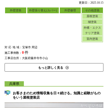
更新日：2025.10.15
外壁塗装
外壁張り替え(カバー)
外壁修理
その他塗装
屋根塗装
樋塗装
外構・エクス
テリア塗装
室内塗装
対応地域
：宝塚市 周辺
0
件
施工事例数：
工事店住所：大阪府藤井寺市小山
もっと詳しく見る
兵庫県
お客さまのため情報収集を日々続ける。知識と経験がもの
をいう屋根塗装店