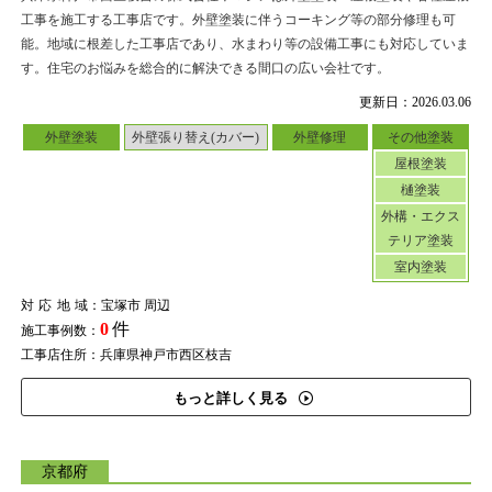
工事を施工する工事店です。外壁塗装に伴うコーキング等の部分修理も可
能。地域に根差した工事店であり、水まわり等の設備工事にも対応していま
す。住宅のお悩みを総合的に解決できる間口の広い会社です。
更新日：2026.03.06
外壁塗装
外壁張り替え(カバー)
外壁修理
その他塗装
屋根塗装
樋塗装
外構・エクス
テリア塗装
室内塗装
対応地域
：宝塚市 周辺
0
件
施工事例数：
工事店住所：兵庫県神戸市西区枝吉
もっと詳しく見る
京都府