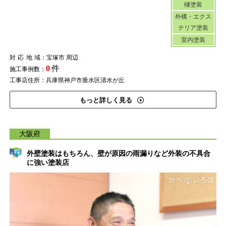
樋塗装
外構・エクス
テリア塗装
室内塗装
対応地域
：宝塚市 周辺
0
件
施工事例数：
工事店住所：兵庫県神戸市垂水区清水が丘
もっと詳しく見る
大阪府
外壁塗装はもちろん、壁が原因の雨漏りなど外装の不具合
に強い塗装店