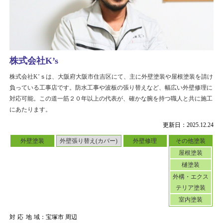
株式会社K’s
株式会社K’ｓは、大阪府大阪市住吉区にて、主に外壁塗装や屋根塗装を請け
負っている工事店です。防水工事や波板の張り替えなど、幅広い外壁修理に
対応可能。この道一筋２０年以上の代表が、確かな腕を持つ職人と共に施工
にあたります。
更新日：2025.12.24
外壁塗装
外壁張り替え(カバー)
外壁修理
その他塗装
屋根塗装
樋塗装
外構・エクス
テリア塗装
室内塗装
対応地域
：宝塚市 周辺