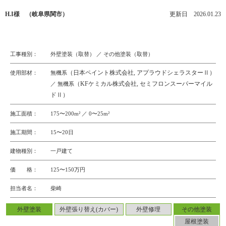
H.I様 （岐阜県関市）
更新日 2026.01.23
工事種別：
外壁塗装（取替） ／ その他塗装（取替）
（日本ペイント株式会社, アプラウドシェラスターⅡ）
使用部材：
無機系
（KFケミカル株式会社, セミフロンスーパーマイル
／ 無機系
ドⅡ）
施工面積：
175〜200m² ／ 0〜25m²
施工期間：
15〜20日
建物種別：
一戸建て
価 格：
125〜150万円
担当者名：
柴崎
外壁塗装
外壁張り替え(カバー)
外壁修理
その他塗装
屋根塗装