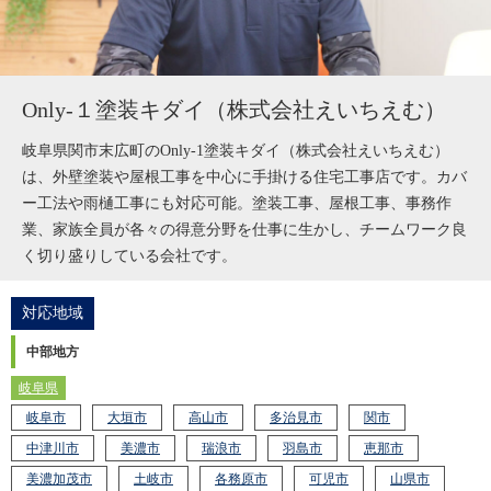
Only-１塗装キダイ（株式会社えいちえむ）
岐阜県関市末広町のOnly-1塗装キダイ（株式会社えいちえむ）
は、外壁塗装や屋根工事を中心に手掛ける住宅工事店です。カバ
ー工法や雨樋工事にも対応可能。塗装工事、屋根工事、事務作
業、家族全員が各々の得意分野を仕事に生かし、チームワーク良
く切り盛りしている会社です。
K21-AZO
工事店番号
対応地域
中部地方
岐阜県
岐阜市
大垣市
高山市
多治見市
関市
中津川市
美濃市
瑞浪市
羽島市
恵那市
美濃加茂市
土岐市
各務原市
可児市
山県市