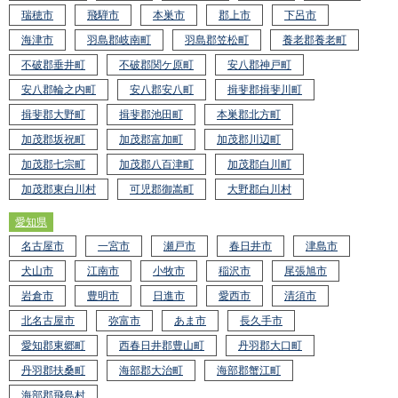
瑞穂市
飛騨市
本巣市
郡上市
下呂市
海津市
羽島郡岐南町
羽島郡笠松町
養老郡養老町
不破郡垂井町
不破郡関ケ原町
安八郡神戸町
安八郡輪之内町
安八郡安八町
揖斐郡揖斐川町
揖斐郡大野町
揖斐郡池田町
本巣郡北方町
加茂郡坂祝町
加茂郡富加町
加茂郡川辺町
加茂郡七宗町
加茂郡八百津町
加茂郡白川町
加茂郡東白川村
可児郡御嵩町
大野郡白川村
愛知県
名古屋市
一宮市
瀬戸市
春日井市
津島市
犬山市
江南市
小牧市
稲沢市
尾張旭市
岩倉市
豊明市
日進市
愛西市
清須市
北名古屋市
弥富市
あま市
長久手市
愛知郡東郷町
西春日井郡豊山町
丹羽郡大口町
丹羽郡扶桑町
海部郡大治町
海部郡蟹江町
海部郡飛島村