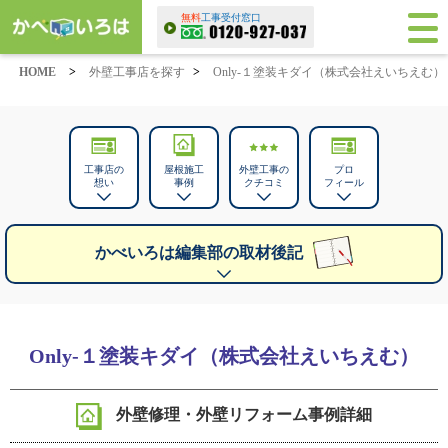
無料
工事受付窓口
HOME
>
外壁工事店を探す
>
Only-１塗装キダイ（株式会社えいちえむ）
工事店の
屋根施工
外壁工事の
プロ
想い
事例
クチコミ
フィール
かべいろは編集部の取材後記
Only-１塗装キダイ（株式会社えいちえむ）
外壁修理・外壁リフォーム事例詳細