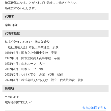
施工後気になることがあればお気軽にご連絡ください。
迅速に対応いたします。
代表者
柴崎 洋隆
代表者経歴
株式会社えいちえむ 代表取締役
一般社団法人全日本瓦工事業連盟 所属
1989年3月：関市立小金田中学校 卒業
1992年3月：関市立関商工高等学校 卒業
1992年4月：山本ルーフ 入社
2002年1月：山本ルーフ 退社
2002年2月：いけど瓦や 創業 代表 就任
2023年4月：株式会社えいちえむ 設立 代表取締役 就任
所在地
〒501-3848
岐阜県関市末広町9-1
大きな地図で見る