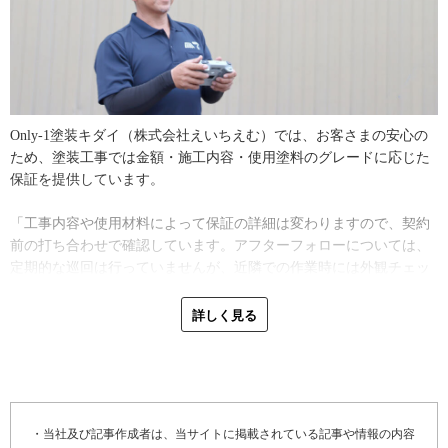
がつきます。この時は、古くなったシート防水を剥がしてウレタン
きれいになるのが楽しくて。足場を外した後の達成感と、お客さま
防水への変更工事を行いました。施工手順は、まず既存シート防水
の喜ぶ姿にやりがいを感じています」
を丁寧に撤去し、表面の凹凸や小さな亀裂をカチオン系の下地処理
剤で平滑に仕上げました。その後にプライマーを塗ってから、シー
そして2018年、貴大さんは塗装職人として柴崎さんの会社に加わる
ト下の湿気を外へ逃がすための自着シートを張り、そのシートのま
ことになりました。さらに2023年には個人事業から法人化へ。
わりをシーリングで処理してからウレタン塗膜を2回塗って、最後に
「Only-1塗装キダイ（株式会社えいちえむ）」へ社名を改めまし
Only-1塗装キダイ（株式会社えいちえむ）では、お客さまの安心の
ウレタンが劣化しないようにトップコートを塗って完了ですね。完
た。貴大さんが担う塗装部門が盤石になったため、瓦工事だけでは
ため、塗装工事では金額・施工内容・使用塗料のグレードに応じた
成前に雨が降ると雨漏りをしてしまうので、防水工事の施工は天気
なく屋根・外壁共に手掛ける住宅外装工事店として、決意を込めた
保証を提供しています。
予報をチェックして慎重に作業を進めます」
社名で新たなスタートを切ったのです。
「工事内容や使用材料によって保証の詳細は変わりますので、契約
ベランダは日の当たりやすい場所にあることが多く、必ず外壁との
もし、貴大さんが柴崎さんと同様に屋根職人になっていた場合、単
前の打ち合わせで確認しています。アフターフォローについては、
接合部があるため、経年劣化による不具合が起きやすい場所です。
純に親子二代の屋根工事店となったはず。しかし貴大さんが塗装の
定期的な巡回は行っていませんが、近隣での作業時には外観チェッ
築19年の家で全面外壁塗装を実施した事例では、やはりベランダ側
道を選んだことで、会社の事業が大きく広がったのです。さらに会
クをさせていただいています。保証外のことでも、何か気になるこ
の外壁にひび割れ等が目立っていたそう。
社の事務は柴崎さんの奥様が担当。奥様は現在は事務に専念されて
とがあればいつでも相談に乗るので気兼ねなく連絡をしてくださ
詳しく見る
いますが、実は岐阜県初の女性かわらぶき技能士であり、過去には
い。施工品質に関する保証は必ず付けています。シリコン塗料なら3
「日当たりの良い面はひび割れが発生しやすく、逆に湿気の多い北
新聞社からの取材を受けて記事掲載されたり、テレビやラジオに出
年、上位グレードの塗料なら5年といった具合に、材料に応じて保証
面ではカビが問題になります。この時の現地調査では、南面のひび
演したご経験もあるのだとか！家族全員がそれぞれの得意分野を業
期間を設定しています」
割れ、北面の湿気によるカビ発生、全体的なシーリング劣化を確認
務に発揮し、一致団結してOnly-1塗装キダイ（株式会社えいちえ
しました。シーリングは、築15年を過ぎると劣化が進行しますね。
む）を切り盛りしています。
そして訪問営業によるリフォーム工事のセカンドオピニオン的な相
全て打ち替えてから、外壁塗り替えをするのが基本です。手順とし
・当社及び記事作成者は、当サイトに掲載されている記事や情報の内容
談にも乗っています。訪問業者の中には不適切な工事の提案をする