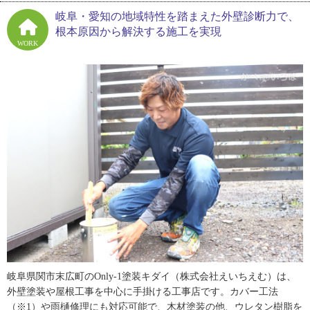
岐阜・愛知の地域特性を踏まえた外壁診断力で、
貴大さんは子どもの頃から体を動かすことが好きで、中学高校時代
根本原因から解決する施工を実現
はソフトテニスに夢中でした。お父さんの仕事を見て、平日だけで
WORK
はなく土日までも朝早くから現場に出る忙しさを実感していたそう
です。しかし外で体を動かす仕事への憧れは、子どもの頃から持っ
ていたといいます。
「父は本当に毎日朝早くから働いていて、忙しいんやろなと思いな
がら見ていました。でもテニスの大会には時間を作って応援に来て
くれて、すごく嬉しかったですね。屋根工事の仕事が忙しいのはわ
かっていましたが、僕も体を動かすのが好きなので外での仕事が向
いているんじゃないかと思っていたんです」
柴崎さんの背中を見て、いずれは建設業にと考えていた貴大さん。
塗装業界への入り口は、柴崎さんが知人に話した「息子自慢」がき
っかけでした。知り合いの塗装会社と話している時に貴大さんの話
をしたところ「息子さん、うちに来てくれないか」と相談されたそ
うです。
岐阜県関市末広町のOnly-1塗装キダイ（株式会社えいちえむ）は、
外壁塗装や屋根工事を中心に手掛ける工事店です。カバー工法
「親としての自慢なんですよ。貴大は小中高と無遅刻無欠席で登校
（※1）や雨樋修理にも対応可能で、木材塗装の他、ウレタン樹脂を