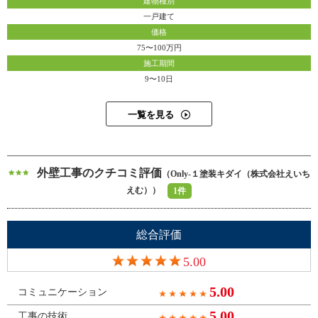
建物種別
一戸建て
価格
75〜100万円
施工期間
9〜10日
一覧を見る
外壁工事のクチコミ評価
（Only-１塗装キダイ（株式会社えいち
えむ））
1件
総合評価
5.00
5.00
コミュニケーション
5.00
工事の技術