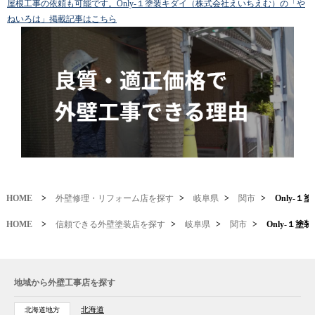
屋根工事の依頼も可能です。Only-１塗装キダイ（株式会社えいちえむ）の「や
ねいろは」掲載記事はこちら
HOME
>
外壁修理・リフォーム店を探す
>
岐阜県
>
関市
>
Only-
HOME
>
信頼できる外壁塗装店を探す
>
岐阜県
>
関市
>
Only-１
地域から外壁工事店を探す
北海道
北海道地方