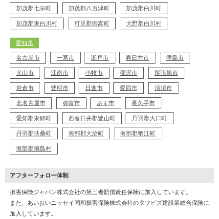
加茂郡七宗町
加茂郡八百津町
加茂郡白川町
加茂郡東白川村
可児郡御嵩町
大野郡白川村
愛知県
名古屋市
一宮市
瀬戸市
春日井市
津島市
犬山市
江南市
小牧市
稲沢市
尾張旭市
岩倉市
豊明市
日進市
愛西市
清須市
北名古屋市
弥富市
あま市
長久手市
愛知郡東郷町
西春日井郡豊山町
丹羽郡大口町
丹羽郡扶桑町
海部郡大治町
海部郡蟹江町
海部郡飛島村
アフターフォロー体制
損害保険ジャパン株式会社の第三者賠償責任保険に加入しています。
また、あいおいニッセイ同和損害保険株式会社のタフビズ建設業総合保険に
加入しています。