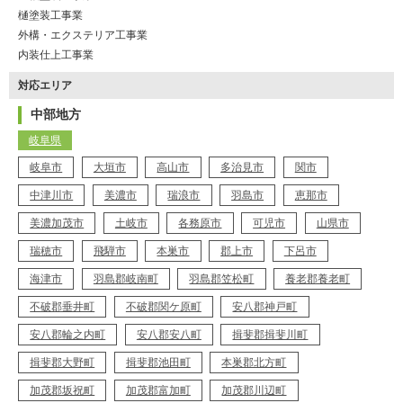
樋塗装工事業
外構・エクステリア工事業
内装仕上工事業
対応エリア
中部地方
岐阜県
岐阜市
大垣市
高山市
多治見市
関市
中津川市
美濃市
瑞浪市
羽島市
恵那市
美濃加茂市
土岐市
各務原市
可児市
山県市
瑞穂市
飛騨市
本巣市
郡上市
下呂市
海津市
羽島郡岐南町
羽島郡笠松町
養老郡養老町
不破郡垂井町
不破郡関ケ原町
安八郡神戸町
安八郡輪之内町
安八郡安八町
揖斐郡揖斐川町
揖斐郡大野町
揖斐郡池田町
本巣郡北方町
加茂郡坂祝町
加茂郡富加町
加茂郡川辺町