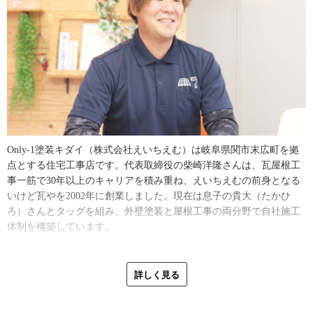
Only-1塗装キダイ（株式会社えいちえむ）は岐阜県関市末広町を拠
点とする住宅工事店です。代表取締役の柴崎洋隆さんは、瓦屋根工
事一筋で30年以上のキャリアを積み重ね、えいちえむの前身となる
いけど瓦やを2002年に創業しました。現在は息子の貴大（たかひ
ろ）さんとタッグを組み、外壁塗装と屋根工事の両分野で自社施工
体制を構築しています。
息子の貴大さんについて、柴崎さんは絶賛の言葉を惜しみません。
「真面目な働き者です。息子は僕の苦手な分野を全て持っていて
詳しく見る
ね。パソコン関係やブログ執筆など、本当に頼もしい存在なんです
よ」と嬉しそうに話していました。