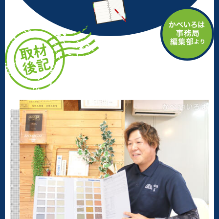
お気軽にお声がけください」
岐阜県関市の外壁塗装や屋根塗装の特性を尋ねました。関市周辺の
地域に根ざし、お客さまとの信頼関係を築き上げてきたOnly-1塗装
山間部では湿気による外壁への影響が大きいため、塗装工事では防
キダイ（株式会社えいちえむ）。親子二代の技術と経験を結集し、
水性の確保と通気性の両立を重視した提案を行っていいます。ま
外壁から屋根まで総合的に対応できる体制を確立しています。柴崎
た、最近貴大さんが受注する外壁塗装では、意匠性を重視した2色塗
さん親子の職人としての誇りと、お客さま第一の温かな人間性は、
りのリクエストが増えているとのこと。色合わせをする際には、塗
今後も地域のお客さまの大切な住まいを守り続けていくに違いあり
料メーカーに依頼してサンプルを取り寄せ、実際に小範囲で塗装を
ません。
行い、お客さまに確認してもらうこともあるそうです。
※1 カバー工法・・・金属屋根や外壁の重ね張りをするリフォーム
方法
（2025年7月取材）
※2 ALC・・・高温高圧蒸気養生した軽量気泡コンクリートのこと
※3 プライマー・・・塗装を施す素地を塗りやすくならしたり、こ
れから塗っていく塗料の密着性を高めるためにはじめに塗る下塗り
材