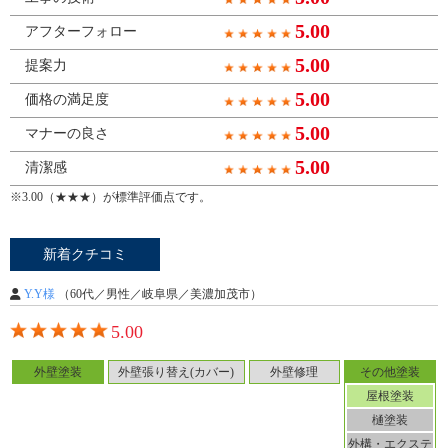
5.00
アフターフォロー
5.00
提案力
5.00
価格の満足度
5.00
マナーの良さ
5.00
清潔感
※3.00（★★★）が標準評価点です。
新着クチコミ
Y.Y様
（60代／男性／岐阜県／美濃加茂市）
5.00
外壁塗装
外壁張り替え(カバー)
外壁修理
その他塗装
屋根塗装
樋塗装
外構・エクステ