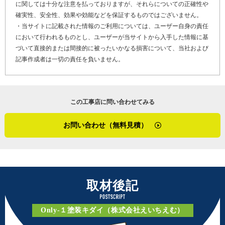
ては、高圧洗浄後にひび割れをシーリングで補修し、シーラーで下
「親子で会社をやっていると『ケンカになるんじゃない？』とよく
に関しては十分な注意を払っておりますが、それらについての正確性や
心無い工事店があり、少しでも疑問に思ったら相談してほしいとの
地処理をしてから、水性の無機塗料で中塗り、上塗りで仕上げまし
言われるんですが、そういうことはないですね。僕が忘れたことを
確実性、安全性、効果や効能などを保証するものではございません。
ことです。
た。最近は臭いの問題で溶剤ではなく水性塗料を提案することが多
貴大が全部覚えていてくれるんですよ。塗装については息子が一番
・当サイトに記載された情報のご利用については、ユーザー自身の責任
いですね。この時は雨樋も一緒に塗装しました。雨樋はローラーを
よくわかっていますし、現場を任せることが多くなってきました。
において行われるものとし、ユーザーが当サイトから入手した情報に基
「訪問販売業者から工事を勧められたというご相談を多数いただい
使って、塗膜の厚さが均一になるよう注意します」
本当に頼りにしています」と柴崎さん。
づいて直接的または間接的に被ったいかなる損害について、当社および
ています。現地確認の結果、不要な工事と判断した場合は正直にお
記事作成者は一切の責任を負いません。
伝えしますし、既に契約書にサインされている場合は、クーリング
住宅以外の事例では、築30年ほどの工場の雨漏り修理が挙がりまし
そして貴大さんは、「父は僕の仕事を気にしてよく声をかけてくれ
オフの手続きについてもアドバイスをしています」
た。外壁のALC（※2）パネルにいくつもひび割れがあり、そこから
るんです。僕は、誰にも相談しないで結構1人で抱え込むタイプで、
雨水が浸入していたのです。全てのひび割れを補修してから全体的
自分から話すのがあまり得意じゃないから、そういう時にタイミン
最後に「かべいろは」をご覧になっている、雨漏りや外壁の劣化で
に塗り替えを行いました。
この工事店に問い合わせてみる
グよく気にかけてもらえると助かりますね」と、ビジネスパートナ
お困りのお客さま、そして外壁リフォームや外壁修理を検討してい
ーとしてお互いを尊重しながら、日々仕事に向き合っているのがわ
るお客さまへメッセージです。
「築30年の工場だったので、以前から何年経っているかはわからな
かりました。
お問い合わせ（無料見積）
かったんですが、塗り替えは初めてではないようでした。現地調査
「私たちの最大の強みは、長年地元で培ってきた信頼関係と地域密
をしたところ、シーリングが役目を果たしてなかったので、全面的
現在、Only-1塗装キダイ（株式会社えいちえむ）では月に1棟程度の
着の対応力です。何より大切にしているのは『正しい工事』を行う
に打ち替えてから外壁全体を保護する塗装を提案したんです。まず
ペースで塗装工事を引き受けています。これは、丁寧な施工ができ
ことです。お客さまが困った時には迅速に駆けつけますので、どん
高圧洗浄してからひび割れの補修ですね。Vカット工法で壁のひび
るよう時間に余裕を持ち、お客さまにご満足いただける仕事を心掛
な小さなことでも遠慮なくご相談ください。あと、屋根塗り替えや
割れを削り、その上にプライマー（※3）を塗ってからシーリングを
けているからです。貴大さんは、今後は一般住宅以外にも、工場等
取材後記
カバー工法と同時に外壁塗り替えも行うことで、足場代が1回分で済
打ち直します。削って深さを出してからシーリングを塗ることでシ
の大規模な建物の塗り替え工事にも力を入れたいと展望を語ってく
みます。そして診断力については他社に負けない自信があります。
ーリングの厚みが確保できるので、より高い防水効果が期待できる
れました。
問題の根本原因をしっかりと見極めて、自社施工で外壁から屋根ま
Only-１塗装キダイ（株式会社えいちえむ）
んです。下地には厚みが出るフィーラーを使い、シリコン塗料で中
で全て対応できますので、家の外装について気になることがあれば
塗り、上塗りをして仕上げました」