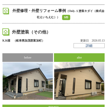
外壁修理・外壁リフォーム事例
（Only-１塗装キダイ（株式会
社えいちえむ））
9件
外壁塗装（その他）
K.K様 （岐阜県加茂郡富加町）
更新日 2026.05.13
詳細
before
after