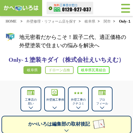
無料
工事受付窓口
HOME
>
外壁修理・リフォーム店を探す
>
岐阜県
>
関市
>
Only
地元密着だからこそ！親子二代、適正価格の
外壁塗装で住まいの悩みを解決へ
Only-１塗装キダイ（株式会社えいちえむ）
岐阜県
ドローン点検
岐阜県瓦葺組合
工事店の
外壁施工事例
外壁工事の
プロ
想い
クチコミ
フィール
かべいろは編集部の取材後記