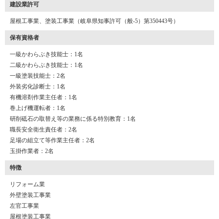
建設業許可
屋根工事業、塗装工事業（岐阜県知事許可（般-5）第350443号）
保有資格者
一級かわらぶき技能士：1名
二級かわらぶき技能士：1名
一級塗装技能士：2名
外装劣化診断士：1名
有機溶剤作業主任者：1名
巻上げ機運転者：1名
研削砥石の取替え等の業務に係る特別教育：1名
職長安全衛生責任者：2名
足場の組立て等作業主任者：2名
玉掛作業者：2名
特徴
リフォーム業
外壁塗装工事業
左官工事業
屋根塗装工事業