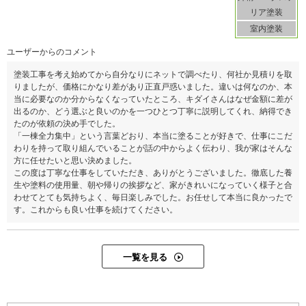
リア塗装
室内塗装
ユーザーからのコメント
塗装工事を考え始めてから自分なりにネットで調べたり、何社か見積りを取
りましたが、価格にかなり差があり正直戸惑いました。違いは何なのか、本
当に必要なのか分からなくなっていたところ、キダイさんはなぜ金額に差が
出るのか、どう選ぶと良いのかを一つひとつ丁寧に説明してくれ、納得でき
たのが依頼の決め手でした。
「一棟全力集中」という言葉どおり、本当に塗ることが好きで、仕事にこだ
わりを持って取り組んでいることが話の中からよく伝わり、我が家はそんな
方に任せたいと思い決めました。
この度は丁寧な仕事をしていただき、ありがとうございました。徹底した養
生や塗料の使用量、朝や帰りの挨拶など、家がきれいになっていく様子と合
わせてとても気持ちよく、毎日楽しみでした。お任せして本当に良かったで
す。これからも良い仕事を続けてください。
一覧を見る