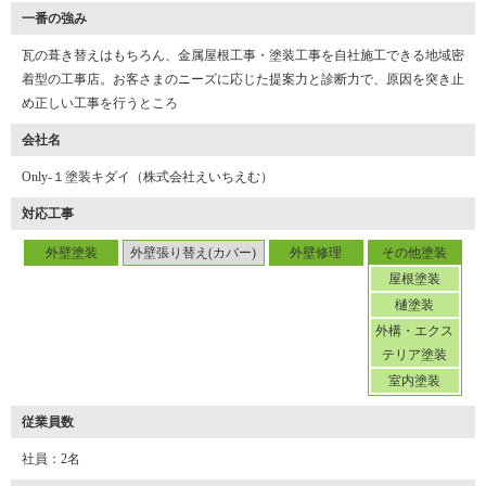
一番の強み
瓦の葺き替えはもちろん、金属屋根工事・塗装工事を自社施工できる地域密
着型の工事店。お客さまのニーズに応じた提案力と診断力で、原因を突き止
め正しい工事を行うところ
会社名
Only-１塗装キダイ（株式会社えいちえむ）
対応工事
外壁塗装
外壁張り替え(カバー)
外壁修理
その他塗装
屋根塗装
樋塗装
外構・エクス
テリア塗装
室内塗装
従業員数
社員：2名