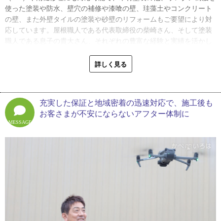
したんです。我慢強い性格で真面目。そんな話をついつい知り合い
使った塗装や防水、壁穴の補修や漆喰の壁、珪藻土やコンクリート
にしてしまってね。そうしたらぜひうちに来てほしいと言われて、
の壁、また外壁タイルの塗装や砂壁のリフォームもご要望により対
息子に塗装会社の就職先があるぞと伝えたんです」
応しています。屋根職人である代表取締役の柴崎さん、そして塗装
職人である息子の貴大さん、それぞれの豊富な経験と実績を活かし
初めは学校へ来る求人票を見て就職を考えていた貴大さんですが、
て住宅外装メンテナンスの多様なニーズに応えています。
この話を聞いて塗装の道を選択することになります。「父の会社で
詳しく見る
働くのは全然考えていなかったんです。でも外仕事への憧れがあっ
お客さまとの打ち合わせは、まず丁寧なヒアリングから始まりま
たので、いいお話がきたと思いました」と貴大さんは当時を振り返
す。年齢、予算、居住予定期間などを詳しく聞き取り、お客さまの
ります。
状況に最適な提案を心がけているのです。一人で暮らしているお年
充実した保証と地域密着の迅速対応で、施工後も
寄りに、数百万もする工事は勧められません。不具合の原因を掴
貴大さんは、入社した塗装店で親方から丁寧な指導を受け、徐々に
お客さまが不安にならないアフター体制に
み、快適に暮らせるための修理方法を考えて、過不足ない工事の提
技術を身につけていきました。外での作業に慣れてから感じたの
MESSAGE
案をしているそうです。
は、建設現場で長年働くお父さんへの尊敬の念でした。
最近多く寄せられる問い合わせは、ベランダからの雨漏りだそう。
「屋根の作業中は日影がないですよね。外壁修理や塗装は足場のネ
先日対応した築17年のお宅では、ベランダのシーリングが経年劣化
ットがあるし、日影に移りながら作業ができるんですが、屋根は足
で防水機能が落ち、外壁へ水漏れを起こしていたそうです。現地調
の裏に火傷しそうになりながらの作業なので、同じ現場でも父の仕
査の結果、既存のシート防水の劣化と周辺シーリングの老朽化が主
事はすごく大変。長年やり続けているのがすごいと思いました。そ
な原因とわかりました。
して実は僕、高所恐怖症で。初めて現場行った時は足場が怖くて歩
けなくて、塗装の仕事、ちょっと無理かもしれないなんて思ったん
「ベランダでの雨漏りの場合、大体の原因はパターンがあって予想
ですよ。でも、だんだん慣れてきて、仕事をしていくうちに建物が