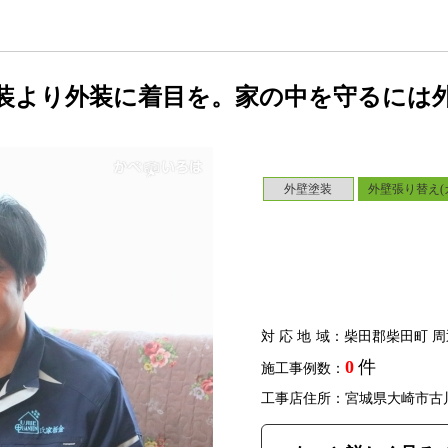
装より外装に着目を。家の中を守るには
外壁塗装
外壁張り替え(
対応地域
：柴田郡柴田町 周
0
件
施工事例数：
工事店住所：宮城県大崎市古