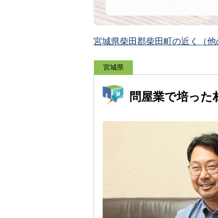
宮城県柴田郡柴田町の近く（他
宮城県
問屋業で培った