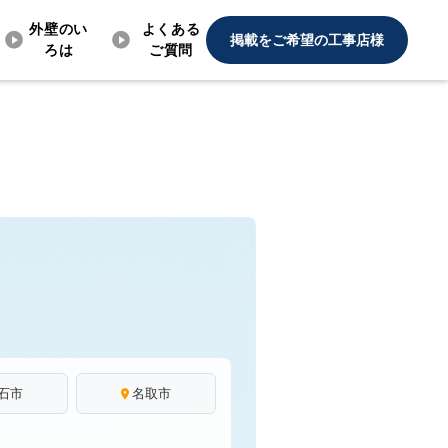
外壁のい
よくある
掲載をご希望の工事店様
ろは
ご質問
石市
名取市