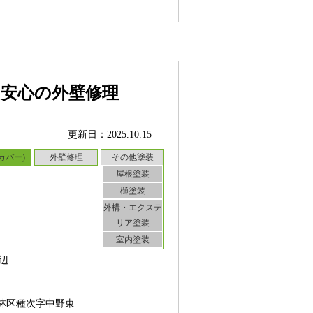
る安心の外壁修理
更新日：2025.10.15
カバー)
外壁修理
その他塗装
屋根塗装
樋塗装
外構・エクステ
リア塗装
室内塗装
辺
林区種次字中野東