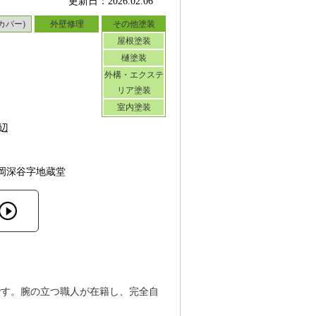
更新日：2026.02.06
カバー)
外壁修理
その他塗装
屋根塗装
樋塗装
外構・エクステ
リア塗装
室内塗装
辺
岡深谷字地蔵堂
です。腕の立つ職人が在籍し、完全自