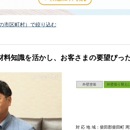
の市区町村）で絞り込む
材料知識を活かし、お客さまの要望ぴっ
外壁塗装
外壁張り替え(
対応地域
：柴田郡柴田町 周