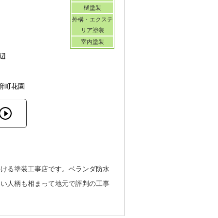
樋塗装
外構・エクステ
リア塗装
室内塗装
辺
府町花園
掛ける塗装工事店です。ベランダ防水
しい人柄も相まって地元で評判の工事