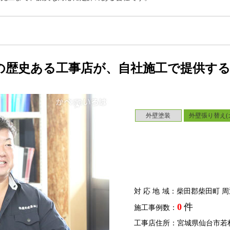
の歴史ある工事店が、自社施工で提供す
外壁塗装
外壁張り替え(
対応地域
：柴田郡柴田町 周
0
件
施工事例数：
工事店住所：宮城県仙台市若