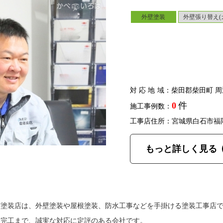
外壁塗装
外壁張り替え(
対応地域
：柴田郡柴田町 周
0
件
施工事例数：
工事店住所：宮城県白石市福
もっと詳しく見る
藤塗装店は、外壁塗装や屋根塗装、防水工事などを手掛ける塗装工事店
ら完工まで、誠実な対応に定評のある会社です。