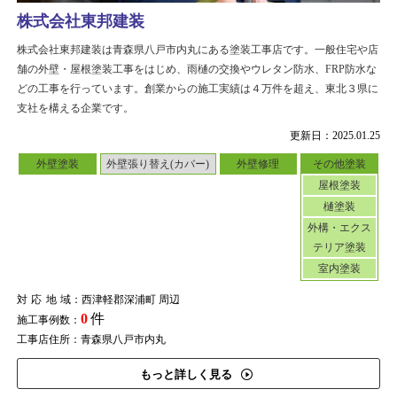
株式会社東邦建装
株式会社東邦建装は青森県八戸市内丸にある塗装工事店です。一般住宅や店
舗の外壁・屋根塗装工事をはじめ、雨樋の交換やウレタン防水、FRP防水な
どの工事を行っています。創業からの施工実績は４万件を超え、東北３県に
支社を構える企業です。
更新日：2025.01.25
外壁塗装
外壁張り替え(カバー)
外壁修理
その他塗装
屋根塗装
樋塗装
外構・エクス
テリア塗装
室内塗装
対応地域
：西津軽郡深浦町 周辺
0
件
施工事例数：
工事店住所：青森県八戸市内丸
もっと詳しく見る