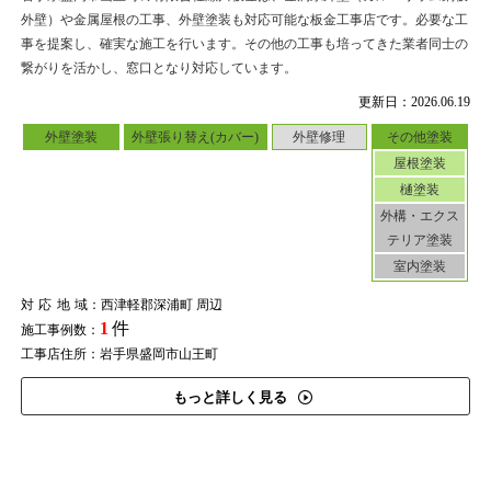
外壁）や金属屋根の工事、外壁塗装も対応可能な板金工事店です。必要な工
事を提案し、確実な施工を行います。その他の工事も培ってきた業者同士の
繋がりを活かし、窓口となり対応しています。
更新日：2026.06.19
外壁塗装
外壁張り替え(カバー)
外壁修理
その他塗装
屋根塗装
樋塗装
外構・エクス
テリア塗装
室内塗装
対応地域
：西津軽郡深浦町 周辺
1
件
施工事例数：
工事店住所：岩手県盛岡市山王町
もっと詳しく見る