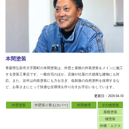
本間塗装
青森県弘前市大字茜町の本間塗装は、外壁と屋根の外装塗装をメインに施工
する塗装工事店です。一般住宅のほか、店舗や社屋の大規模な建物にも対
応。また、近年は内装塗装にも力を注ぎ、低刺激の自然塗料を採用するな
ど、お客さまにとって快適な住環境を作り出すお手伝いをしています。
更新日：2026.04.10
外壁塗装
外壁張り替え(カバー)
外壁修理
その他塗装
屋根塗装
樋塗装
外構・エクス