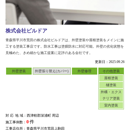
株式会社ビルドア
青森県平川市荒田の株式会社ビルドアは、外壁塗装や屋根塗装をメインに施
工する塗装工事店です。防水工事は塗膜防水に対応可能。外壁の劣化状態を
見極めた、きめ細かな施工提案に定評のある会社です。
更新日：2025.09.26
外壁塗装
外壁張り替え(カバー)
外壁修理
その他塗装
屋根塗装
樋塗装
外構・エクス
テリア塗装
室内塗装
対応地域
：西津軽郡深浦町 周辺
0
件
施工事例数：
工事店住所：青森県平川市荒田上駒田