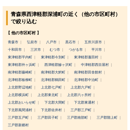
青森県西津軽郡深浦町の近く（他の市区町村）
で絞り込む
【 他の市区町村 】
青森市
弘前市
八戸市
黒石市
五所川原市
十和田市
三沢市
むつ市
つがる市
平川市
東津軽郡平内町
東津軽郡今別町
東津軽郡蓬田村
東津軽郡外ヶ浜町
西津軽郡鰺ヶ沢町
中津軽郡西目屋村
南津軽郡藤崎町
南津軽郡大鰐町
南津軽郡田舎館村
北津軽郡板柳町
北津軽郡鶴田町
北津軽郡中泊町
上北郡野辺地町
上北郡七戸町
上北郡六戸町
上北郡横浜町
上北郡東北町
上北郡六ヶ所村
上北郡おいらせ町
下北郡大間町
下北郡東通村
下北郡風間浦村
下北郡佐井村
三戸郡三戸町
三戸郡五戸町
三戸郡田子町
三戸郡南部町
三戸郡階上町
三戸郡新郷村