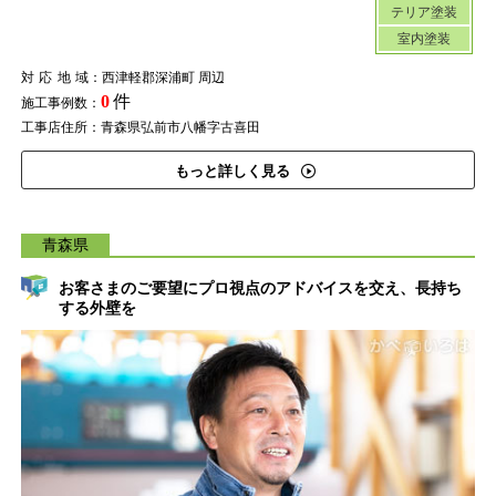
テリア塗装
室内塗装
対応地域
：西津軽郡深浦町 周辺
0
件
施工事例数：
工事店住所：青森県弘前市八幡字古喜田
もっと詳しく見る
青森県
お客さまのご要望にプロ視点のアドバイスを交え、長持ち
する外壁を