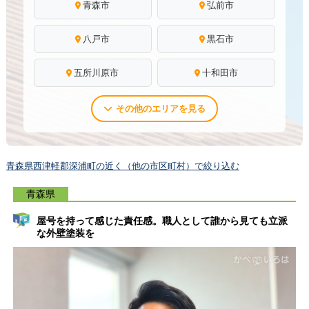
青森市
弘前市
八戸市
黒石市
五所川原市
十和田市
その他のエリアを見る
青森県西津軽郡深浦町の近く（他の市区町村）で絞り込む
青森県
屋号を持って感じた責任感。職人として誰から見ても立派
な外壁塗装を