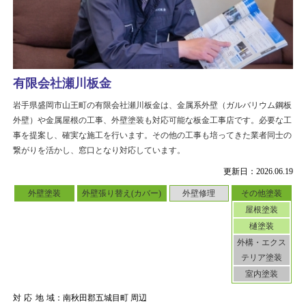
有限会社瀬川板金
岩手県盛岡市山王町の有限会社瀬川板金は、金属系外壁（ガルバリウム鋼板
外壁）や金属屋根の工事、外壁塗装も対応可能な板金工事店です。必要な工
事を提案し、確実な施工を行います。その他の工事も培ってきた業者同士の
繋がりを活かし、窓口となり対応しています。
更新日：2026.06.19
外壁塗装
外壁張り替え(カバー)
外壁修理
その他塗装
屋根塗装
樋塗装
外構・エクス
テリア塗装
室内塗装
対応地域
：南秋田郡五城目町 周辺