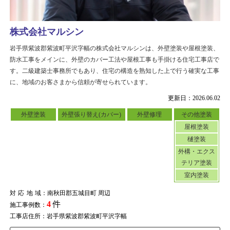
株式会社マルシン
岩手県紫波郡紫波町平沢字幅の株式会社マルシンは、外壁塗装や屋根塗装、
防水工事をメインに、外壁のカバー工法や屋根工事も手掛ける住宅工事店で
す。二級建築士事務所でもあり、住宅の構造を熟知した上で行う確実な工事
に、地域のお客さまから信頼が寄せられています。
更新日：2026.06.02
外壁塗装
外壁張り替え(カバー)
外壁修理
その他塗装
屋根塗装
樋塗装
外構・エクス
テリア塗装
室内塗装
対応地域
：南秋田郡五城目町 周辺
4
件
施工事例数：
工事店住所：岩手県紫波郡紫波町平沢字幅