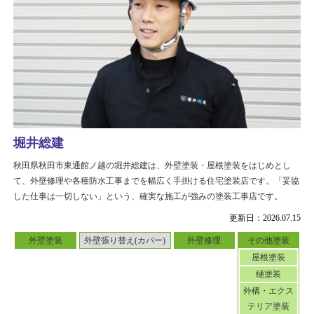
堀井総建
秋田県秋田市東通館ノ越の堀井総建は、外壁塗装・屋根塗装をはじめとし
て、外壁修理や各種防水工事までを幅広く手掛ける住宅塗装店です。「妥協
した仕事は一切しない」という、確実な施工が強みの塗装工事店です。
更新日：2026.07.15
外壁塗装
外壁張り替え(カバー)
外壁修理
その他塗装
屋根塗装
樋塗装
外構・エクス
テリア塗装