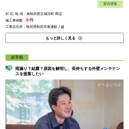
室内塗装
対応地域
：南秋田郡五城目町 周辺
0
件
施工事例数：
工事店住所：秋田県秋田市東通館ノ越
もっと詳しく見る
岩手県
雨漏り？結露？原因を解明し、長持ちする外壁メンテナン
スを提案したい