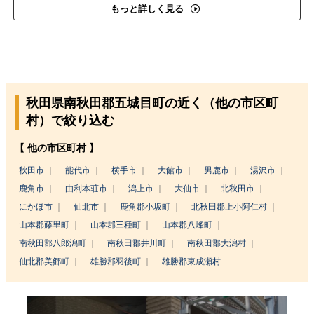
もっと詳しく見る
秋田県南秋田郡五城目町の近く（他の市区町
村）で絞り込む
【 他の市区町村 】
秋田市
能代市
横手市
大館市
男鹿市
湯沢市
鹿角市
由利本荘市
潟上市
大仙市
北秋田市
にかほ市
仙北市
鹿角郡小坂町
北秋田郡上小阿仁村
山本郡藤里町
山本郡三種町
山本郡八峰町
南秋田郡八郎潟町
南秋田郡井川町
南秋田郡大潟村
仙北郡美郷町
雄勝郡羽後町
雄勝郡東成瀬村