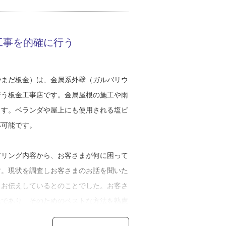
った取引先の板金職人さんにとても可愛が
多かったので、昔から友達を作って仲良く
工事を的確に行う
営業をしてる時にも顔見知りがどんどん増
もらえたんだと思いますね」と当時の思い
たちや働き出してから知り合った職人さん
やまだ板金）は、金属系外壁（ガルバリウ
、自分は人間関係に恵まれていると感じて
行う板金工事店です。金属屋根の施工や雨
ます。ベランダや屋上にも使用される塩ビ
応可能です。
やベテラン職人さんのことをすごいなと思
になれたらな』と感じていたのかもしれま
アリング内容から、お客さまが何に困って
独立をして先輩職人に技術を学びました。
す。現状を調査しお客さまのお話を聞いた
で怒られてきたから今の自分があると思い
りお伝えしているとのことでした。お客さ
ゃないので、その時の自分の師匠、手伝い
先であり、そのためのベストな方法を熟慮
てから出会った人など、それぞれのやり方
もお客さまによって様々なので、工事内容