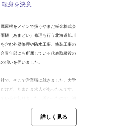
、転身を決意
金属屋根をメインで扱うやまだ板金株式会
や雨樋（あまどい）修理も行う北海道旭川
）を含む外壁修理や防水工事、塗装工事の
組合青年部にも所属している代表取締役の
への想いを伺いました。
会社で、そこで営業職に就きました。大学
んだけど、たまたま求人があったんです。
っていると知りました。若かったので、初
ていませんでしたね。でも結婚したり子ど
詳しく見る
ていかなきゃいけないと思うようになっ
います」