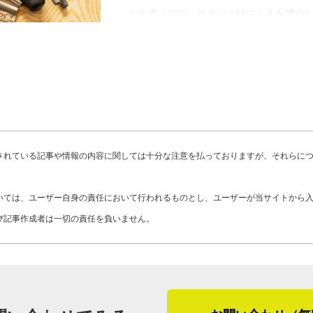
だとか。山田さんの自宅の外壁にはモル
だと思うので、そういう時にも人を増や
ほどの現在、モルタル部分はひび割れが
て、板金部分は全く傷みがないとのこと
最後に「かべいろは」をご覧になってい
お客さま、そして外壁リフォームや外壁
北海道旭川市の外壁工事について尋ねま
です。
本的に積雪を前提とした施工を行います
場を架けるためにはまず積もった雪の撤
「うちは新築の工事もしていますが、今
人件費がかかってしまいます。雪が降っ
されている記事や情報の内容に関しては十分な注意を払っておりますが、それらに
と思っています。外壁も屋根も一度カビ
てなるべく雪が融けた後の施工をお勧め
で、気になることがあればもちろんです
施工しにくいため、雪が降る前の時期に
いては、ユーザー自身の責任において行われるものとし、ユーザーが当サイトから
するのは大事だと思います。点検だけの
び記事作成者は一切の責任を負いません。
工事はしないので、安心してご相談くだ
※２ 塩ビシート・・・ポリ塩化ビニル
性に優れており、住宅では防水材として
北海道特有の工事や地域性について色々
※３ 透湿防水シート・・・水は通さず
の高さほどの積雪もあるという旭川市で
※４ コーキング・・・継ぎ目の隙間を
つけたりわざわざフェンスを作るなど、