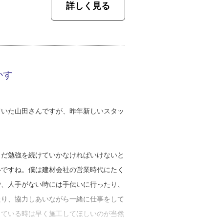
を見つけていきました。今もまだまだ勉強
詳しく見る
度作成しているそうです。
ある外壁のお宅で、屋根の方から伝ってき
業界は休みが少ないのが当たり前だったけ
談があり、外壁を全面的に張り替える工事
く話します。「お盆と正月しか休んだこと
』というのがお客さまの要望でしたね。既
かす
たことがない」。口々にそんな話をする先
なっていたのでそれもすべて取り、新しい
から変えていこう」と決め、やまだ板金で
）を敷いてから鉄板の外壁材を施工しまし
ている若手のスタッフはもちろん、今後入
ていた山田さんですが、昨年新しいスタッ
ためにも、会社をより良くする工夫をして
率先して休みを取るようにし、休日はお子
キング（※４）部分から水が入り、外壁材
にしているそうです。
の場合、小さな隙間ならコーキングで対応
まだ勉強を続けていかなければいけないと
と外壁の張り替えが必要になります。北海
いですね。僕は建材会社の営業時代にたく
の重ね張りをするリフォーム方法
で、その理由の一つにはメンテナンスの楽
で、人手がない時には手伝いに行ったり、
ます。最近の板金は日焼けで色が劣化して
たり、協力しあいながら一緒に仕事をして
というのはほとんど耳にしたことがないの
っている時は早く施工してほしいのが当然