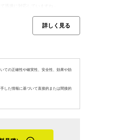
タルと板金が使われていますが、築１０年
して迅速に対応していますね」
ありメンテナンス時期が来ているのに対し
。自宅を例に出し教えてくれました。
詳しく見る
る、雨漏りや金属系外壁の劣化でお困りの
修理を検討しているお客さまにメッセージ
した。旭川市はとにかく雪が多いため、基
。外壁は屋根ほど影響を受けませんが、足
去が必要になるので、やはり余計な手間と
後は特にリフォームに力を入れていきたい
ても作業自体は可能ですが、総合的に考え
ついての正確性や確実性、安全性、効果や効
たり腐ったりしたら直すのは結構大変なの
しているそう。夏も思いのほか気温が高く
が、そうでなくても定期的にメンテナンス
依頼が集中する傾向にあるそうです。
入手した情報に基づいて直接的または間接的
依頼でも全く問題ありません。必要のない
さい。ご連絡お待ちしています」
。耐水性、耐酸性、耐アルカリ性、耐溶剤
使われている
と話を聞かせてくれた山田さん。大人の背
、湿気を通す性質を持つシート
は、隣家とのトラブル対策として雪止めを
埋める目地材
本州とは全く違うところに配慮が必要だと