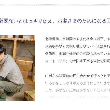
山田さんは、よく顔を合わせるようにな
られたそう。「親が転勤族で僕も転校が
必要ないとはっきり伝え、お客さまのためになる
なるのは得意でした。そのおかげなのか
えて、年上の職人さんたちに目を掛けて
出を語ってくれました。学生時代の友人
北海道旭川市旭岡のやまだ板金（以下、
など、いつも周囲の人に助けてもらえて
ム鋼板外壁）の張り替えやカバー工法を
いるそうです。
樋修理、雨漏り修理のご相談も承ってい
シート（※２）での防水工事も自社で対
「営業として現場に顔を出す中で、親方
って見ていました。今思えば『こんな風
山田さんは事前の打ち合わせで行ったヒ
せん。それで建材会社に数年勤めた後、
いるかをしっかり考えるようにしていま
親方や先輩たちは厳しかったけど、そこ
上で、必要ない工事は必要ないとはっき
ますね。施工のやり方って正解は一つじ
まが困っていることを解決するのが最優
に行った先の職人さん、それから独立し
するのが山田さんのモットーです。予算