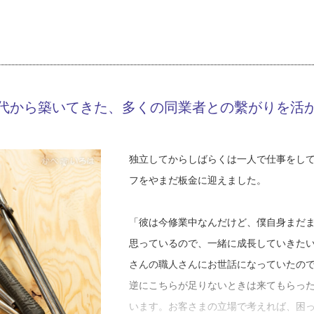
K01-AZE
を見て吸収して、少しずつ自分のやり方
工事店番号
や金額に合わせて見積りは２パターン程
中ですね」
「もともと木材のサイディングが張って
今後の展望について山田さんは、「板金
た雨漏りで外壁材が腐ってしまったと相
ど、その現状を変えていきたい」と力強
がありました。『腐らないものにしたい
代から築いてきた、多くの同業者との繫がりを活
がない」、「子どもの運動会なんて行っ
存外壁をすべて撤去して、下地もだめに
輩たちを見てきて、「まずは自分の会社
下地を入れ直して透湿防水シート（※３
は働き方を見直しています。現在在籍し
た」
独立してからしばらくは一人で仕事をし
って来るかもしれない次の世代の職人の
フをやまだ板金に迎えました。
いると話してくれました。山田さん自ら
雨漏り修理では、劣化により切れたコー
さんと出かけるなど家族との時間を大切
が腐ってしまう事例が多いようです。そ
「彼は今修業中なんだけど、僕自身まだ
できますが、大きな隙間ができてしまう
思っているので、一緒に成長していきた
※１ カバー工法・・・金属屋根や外壁
道では近年板金の外壁が増えているそう
さんの職人さんにお世話になっていたの
さがあるのではないかと山田さんは言い
逆にこちらが足りないときは来てもらっ
いくことはあっても、錆びたり腐ったり
います。お客さまの立場で考えれば、困