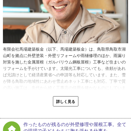
有限会社馬場建築板金（以下、馬場建築板金）は、鳥取県鳥取市湖
山町を拠点に外壁塗装・外壁リフォームや雨樋修理のほか、雨漏り
対策を施した金属屋根（ガルバリウム鋼板屋根）工事など住まいの
リフォームを手がけています。太陽光工事についても、依頼があれ
ば元請けとして経済産業省への申請等も対応しています。また、雪
が降る鳥取の地域性にあわせ雪止めネット工事にも対応。丁寧で質
の高い施工は、先代から続く工事店の信用を確かなものにしていま
す。
詳しく見る
代表取締役である馬場健さん（以下、馬場さん）は、幼少期は現場
が遊び場だったと振り返ってくれました。
「父が創業した当時は、馬場板金工作所という社名でした。父と
作ったものが残るのが外壁修理や屋根工事。全て
母、そして父の兄の３人で始めた小さな工事店です。幼稚園の頃か
の現場で子どもたちに胸を張れる仕事を