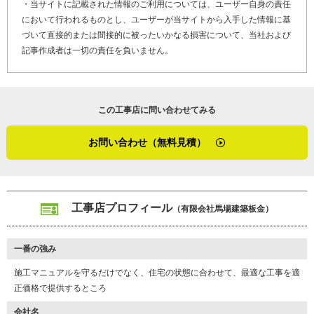
・当サイトに記載された情報のご利用については、ユーザー自身の責任
において行われるものとし、ユーザーが当サイトから入手した情報に基
幼少期から、小さな信頼を積み重ねてきた父の背中を見て育った馬
づいて直接的または間接的に被ったいかなる損害について、当社および
場さん。そんな父の誇りを守るためにも「良い施工をしたい」とい
記事作成者は一切の責任を負いません。
う想いを人一倍持っています。住まいとお客さまに最適な施工を提
供する姿勢は、この先も馬場建築板金で受け継がれ、地元住民の信
頼を裏切らない工事店として末永く続いていくだろうと実感できま
した。
この工事店に問い合わせてみる
K31-AZA
工事店番号
（２０１７年１月取材）
お問い合わせ（無料見積）
（２０２２年5月加筆修正）
工事店プロフィール
（有限会社馬場建築板金）
一番の強み
施工マニュアルを守るだけでなく、住宅の状態に合わせて、最適な工事を適
正価格で提供するところ
会社名