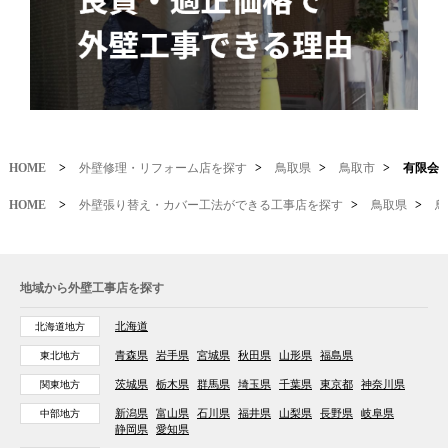
HOME
>
外壁修理・リフォーム店を探す
>
鳥取県
>
鳥取市
>
有限会
HOME
>
外壁張り替え・カバー工法ができる工事店を探す
>
鳥取県
>
鳥
地域から外壁工事店を探す
北海道
北海道地方
青森県
岩手県
宮城県
秋田県
山形県
福島県
東北地方
茨城県
栃木県
群馬県
埼玉県
千葉県
東京都
神奈川県
関東地方
新潟県
富山県
石川県
福井県
山梨県
長野県
岐阜県
中部地方
静岡県
愛知県