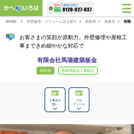
無料
工事受付窓口
HOME
>
外壁修理・リフォーム店を探す
>
鳥取県
>
鳥取市
>
有限
お客さまの笑顔が原動力。外壁修理や屋根工
事まできめ細やかな対応で
有限会社馬場建築板金
鳥取県
鳥取県板金工業組合
工事店の
プロ
想い
フィール