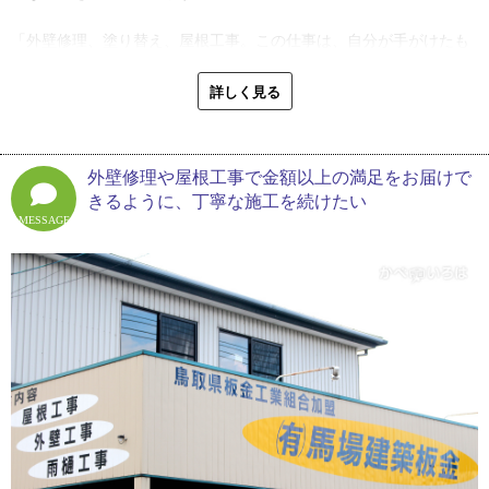
雨樋工事など、自信を持って仕事をしていました。けれど、一緒に
「外壁修理、塗り替え、屋根工事。この仕事は、自分が手がけたも
いると父にしかできない細工があるのがわかるんです。知らない技
のが町に残ります。だからこそ後になって恥ずかしくないように、
術を間近で見て吸収できたのは、貴重な機会でした」
完璧な施工をお届けしようといつも気を引き締めています。お客さ
詳しく見る
まに喜んでいただくことはもちろん、子どもに『あれはお父さんが
一方で、会社経営に関する歯がゆさも感じたと言います。
やったんだよ』と、胸を張れる仕事をしたいですね」
「父は生真面目な職人でした。黙って仕事をこなすタイプです。腕
ももちろんいい。けれど、質の高い施工だけでは勝てない時代の流
外壁修理や屋根工事で金額以上の満足をお届けで
そんな馬場さんのモットーは、お客さまのためになる選択を優先す
れでした。広告をバンバン打つような大きな会社が仕事を受ける風
きるように、丁寧な施工を続けたい
ることです。
潮があり、当時は歯がゆい想いで見てましたね。ただ父は気にせ
MESSAGE
「住宅修理やリフォームは、安ければそれでいいとは思いません。
ず、小さな住宅修理も手を抜かず全力で取り組んでいました。そう
もちろん、ご予算の範囲で対応することは重要です。けれども住宅
やって父がお客さまの信用を積み重ねてくれたおかげで、馬場建築
をきれいに長く守るために、どんな施工をすればいいのか。ビスな
板金があるのだと、今は感謝しています」
ど細かい部品を一つ一つ確かめるところから手を抜かず、適正価格
で正しい工事を積み重ねています」
現在３人のお子さんを持つ馬場さんは、将来一緒に仕事をすること
が楽しみだと語ります。
こうした気配りは打ち合わせだけではありません。馬場さんは、工
「家業を継ぐかはわからないですが、子どもたちには視野を広げて
事が始まれば騒音が近所の迷惑にならないよう可能な限り工期を短
たくさん経験してほしいですね。県外に出て、挫折したり失敗した
く抑えるよう最善を尽くすなど、細部までの配慮しているそう。
りする悔しさが、成長の原動力になるはずです。経験を積んだあ
「施工マニュアルはありますが施工方法も多様です。お客さまのご
と、もし子どもが建設の世界に興味を持って一緒に働くようなチャ
要望と、住宅の状態に合わせて、外壁修理で用いる塗料のメリッ
ンスがあれば、とても嬉しいです」