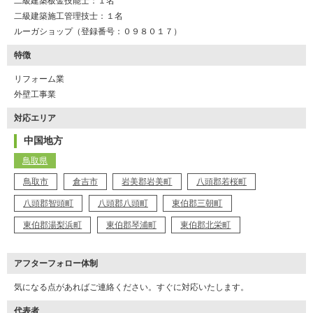
二級建築板金技能士：１名
二級建築施工管理技士：１名
ルーガショップ（登録番号：０９８０１７）
特徴
リフォーム業
外壁工事業
対応エリア
中国地方
鳥取県
鳥取市
倉吉市
岩美郡岩美町
八頭郡若桜町
八頭郡智頭町
八頭郡八頭町
東伯郡三朝町
東伯郡湯梨浜町
東伯郡琴浦町
東伯郡北栄町
アフターフォロー体制
気になる点があればご連絡ください。すぐに対応いたします。
代表者