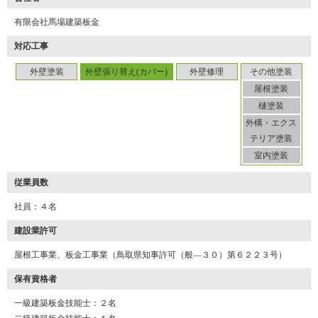
有限会社馬場建築板金
対応工事
外壁塗装
外壁張り替え(カバー)
外壁修理
その他塗装
屋根塗装
樋塗装
外構・エクス
テリア塗装
室内塗装
従業員数
社員：４名
建設業許可
屋根工事業、板金工事業（鳥取県知事許可（般―３０）第６２２３号）
保有資格者
一級建築板金技能士：２名