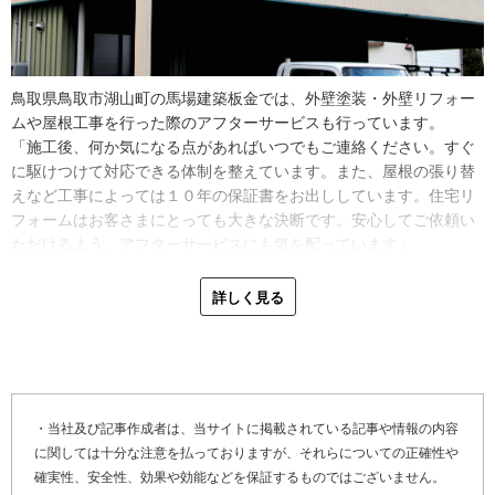
ト・デメリットをきちんとご説明した上で、お客さまに納得いただ
けるような提案をしています。見積もりを複数ご用意することも珍
しくありません」
鳥取県鳥取市湖山町の馬場建築板金では、外壁塗装・外壁リフォー
さらに、雨漏り防止のため排水の流れを考慮したリフォームは、馬
ムや屋根工事を行った際のアフターサービスも行っています。
場建築板金が得意とする所です。
「施工後、何か気になる点があればいつでもご連絡ください。すぐ
「雨漏りさせないためには、排水の流れを考えてリフォームを行う
に駆けつけて対応できる体制を整えています。また、屋根の張り替
必要があります。例えばカバー工法を行った際は隙間を埋める目地
えなど工事によっては１０年の保証書をお出ししています。住宅リ
材のコーキング（※１）で単純に水じまいをせず、入った水が外に
フォームはお客さまにとっても大きな決断です。安心してご依頼い
出るような施工を行っています」
ただけるよう、アフターサービスにも気を配っています」
また、雪の多い鳥取県では屋根からの落雪を止めることが重要な役
最後に「かべいろは」をご覧になっている、外壁・外装の不具合で
詳しく見る
割を果たします。「雪をそのままにしておくと屋根や外壁、雨樋を
お困りのお客さま、そして外壁リフォーム・外壁修理を検討してい
痛めてしまいます。そうならないように、雪を止めるネットを設置
るお客さまへメッセージです。
したりしますね」
「当社にご依頼いただくお客さまには、施工後の住宅の姿を見て完
成度の高さに満足していただきたいと常に思っています。安さだけ
※１ コーキング…建物の気密性や防水性を保つために、隙間を埋
を売りにして、肝心の工事の中身はボロボロといったリフォームは
める目地材。
・当社及び記事作成者は、当サイトに掲載されている記事や情報の内容
しません。お客さまの大切な住宅をお守りするため、金額以上の満
に関しては十分な注意を払っておりますが、それらについての正確性や
足をお届けしたい。馬場建築板金に頼んでよかったと思っていただ
確実性、安全性、効果や効能などを保証するものではございません。
けるような、丁寧な工事をこれからも手掛けていきます」