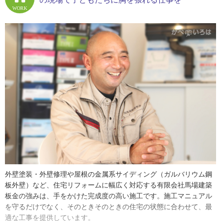
ら、父と一緒に現場に行くのが好きでした。足場に登って、上から
WORK
の眺めを楽しんだ記憶があります。釘打ちの手伝いなんかもしてい
ましたね。身体を動かすのと、モノを作るのが大好き。そんな子ど
も時代でした」
冬は大雪が降ることもあるという鳥取県。学校が休校になった日
は、工場で板金から雨樋を作るお父さんの姿を見るのが習慣だった
といいます。
「中学生になると、部活に熱中し現場には行かなくなりました。バ
スケットボール部で、熱血顧問がいたおかげで土日も練習でした
ね。厳しい環境で退部するメンバーもいましたが、辞めたら負けだ
と食らいつきました。意地で頑張っていたのかなと、今となっては
思います」
高校では土木科に進学し、卒業後は、岡山で大手の板金会社へ就
外壁塗装・外壁修理や屋根の金属系サイディング（ガルバリウム鋼
職。図面作成から現場での作業など、幅広い工事に携わり経験を積
板外壁）など、住宅リフォームに幅広く対応する有限会社馬場建築
んだ馬場さんは２年後に実家へと戻ります。そこで改めて、お父さ
板金の強みは、手をかけた完成度の高い施工です。施工マニュアル
んの技術の高さを実感したそう。
を守るだけでなく、そのときそのときの住宅の状態に合わせて、最
適な工事を提供しています。
「私も板金会社でたくさんの現場を見てきましたので、外壁工事や