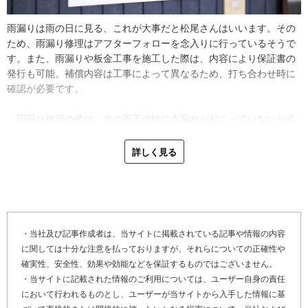
「お客さまのご予算の都合もあるので、どうしても部分修理をとの
要望でしたら補修をします。ただ、もう絶対漏ってほしくないとい
雨漏りは雨の日に見る、これが大事だと松尾さんはいいます。その
うのであれば、コーキング（※４）修理だけでなんとかもたせよう
ため、雨漏り修理はアフターフォローを念入りに行っているそうで
とはせず、なるべく板金を張ったりとかコーキングの劣化を防ぐた
す。また、雨漏りや板金工事を施工した際は、内容により保証書の
めに外側に出ないように上から平板を張ったりして工夫をします。
発行も可能。補償内容は工事によって異なるため、打ち合わせ時に
でも雨漏りを改善するなら僕がしてほしいのは、カバー工法等の全
確認が必要です。
面改修です。錆びるところが水の溜まりやすい場所ってことですか
ら」
「雨漏り修理の後は、次の雨天の時に水漏れが起こっていないか点
検に伺っています。雨の日に点検をすれば水の流れがわかるので、
外壁の雨漏り原因で多いのは、サッシ自体やサッシまわりのコーキ
原因を突き止めやすく確実な修理に繋がるんです。自分の目で見て
詳しく見る
ング劣化です。その場合はコーキングを打ち換えたり水切りを加え
しっかり確認したいので、天井裏まで見せてもらうこともありま
たりして、外壁の内側に水を浸入させないつくりにします。
す」
「サッシまわりは外から見て目につく場所なので、見た目も考えて
最後に「かべいろは」をご覧になっている、雨漏りや金属系外壁
コーキングを使います。コーキングだけだと長持ちしないので、水
（ガルバリウム鋼板外壁）の劣化でお困りのお客さま、そして外壁
切りを新しく設置して水の流れを外に促すようにひと工夫すること
・当社及び記事作成者は、当サイトに掲載されている記事や情報の内容
リフォーム・外壁修理を検討しているお客さまへメッセージです。
もありますね」
に関しては十分な注意を払っておりますが、それらについての正確性や
確実性、安全性、効果や効能などを保証するものではございません。
「仕事は人任せではなく、自分で見て自分で作業をしています。お
次に、佐賀県武雄市若木町の金属系外壁工事の特性について尋ねま
・当サイトに記載された情報のご利用については、ユーザー自身の責任
客さまの納得いく仕事を納めるために、コミュニケーションを取っ
した。武雄市の辺りは通年で穏やかな気候で地震や台風も少なく、
において行われるものとし、ユーザーが当サイトから入手した情報に基
て色んな提案をしたいんです。リフォームの場合は外壁状態に合わ
外壁工事等が施工しやすい地域だと松尾さんは感じているそうで