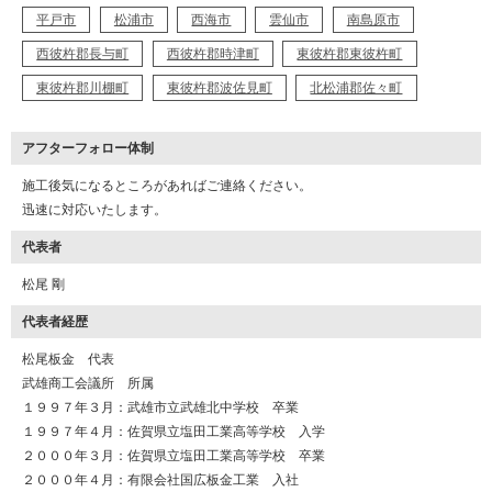
平戸市
松浦市
西海市
雲仙市
南島原市
西彼杵郡長与町
西彼杵郡時津町
東彼杵郡東彼杵町
東彼杵郡川棚町
東彼杵郡波佐見町
北松浦郡佐々町
アフターフォロー体制
施工後気になるところがあればご連絡ください。
迅速に対応いたします。
代表者
松尾 剛
代表者経歴
松尾板金 代表
武雄商工会議所 所属
１９９７年３月：武雄市立武雄北中学校 卒業
１９９７年４月：佐賀県立塩田工業高等学校 入学
２０００年３月：佐賀県立塩田工業高等学校 卒業
２０００年４月：有限会社国広板金工業 入社