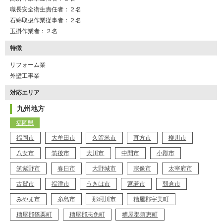
職長安全衛生責任者：２名
石綿取扱作業従事者：２名
玉掛作業者：２名
特徴
リフォーム業
外壁工事業
対応エリア
九州地方
福岡県
福岡市
大牟田市
久留米市
直方市
柳川市
八女市
筑後市
大川市
中間市
小郡市
筑紫野市
春日市
大野城市
宗像市
太宰府市
古賀市
福津市
うきは市
宮若市
朝倉市
みやま市
糸島市
那珂川市
糟屋郡宇美町
糟屋郡篠栗町
糟屋郡志免町
糟屋郡須恵町