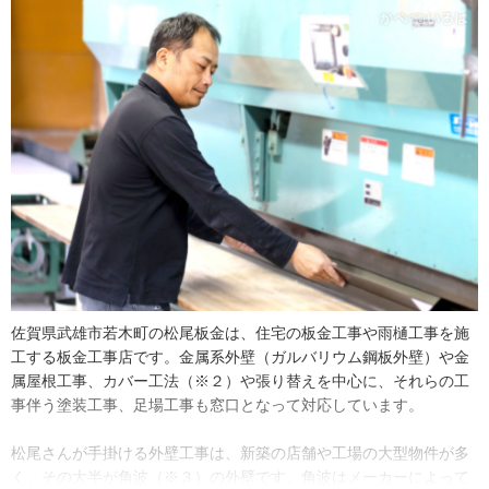
た。高い所は嫌いじゃないんですよ。小さい頃から親父の仕事にな
じんでいたけど、継げという話はされたことがありません。意識し
だしたのは高校で建築科を選択した頃かな。夏休みとか長い休みに
はずっと現場で手伝いをしていたので、板金業に悪いイメージはひ
とつもなく、この仕事をすんなり受け止めていた感じです。高校卒
業してからは修業へ行ってこいと言われて他所で働きました」
高校卒業後は他社で板金の他に鉄骨についても勉強し、技術を磨き
ました。そのおかげで、松尾さんが家業へ戻ってからは新たに鉄骨
建築の仕事も受けられるようになったのです。ベテラン職人といわ
れる実績ができた現在も、松尾さんは他社と現場が一緒になると職
人の手元を観察し、自分とは違う納め方（※１）を学ぶという熱い
向上心を持っています。
佐賀県武雄市若木町の松尾板金は、住宅の板金工事や雨樋工事を施
「仕事に対する責任は、技術の上達だと思っています。やり方の違
工する板金工事店です。金属系外壁（ガルバリウム鋼板外壁）や金
う職人さんを見ると、より良い方を取り入れたいといつも考えてい
属屋根工事、カバー工法（※２）や張り替えを中心に、それらの工
ます。親父は代表を退きましたがまだ現役で、銅板工事とか僕がで
事伴う塗装工事、足場工事も窓口となって対応しています。
きない仕事もまだやっているんです。いつか親父を追い越そうとい
う思いが強いですね」
松尾さんが手掛ける外壁工事は、新築の店舗や工場の大型物件が多
く、その大半が角波（※３）の外壁です。角波はメーカーによって
そうして２０１４年、松尾さんは先代から代表を引き継ぎました。