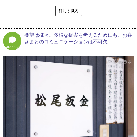
板幅が違うため、用途によって使い分けています。また、外壁工事
大きな案件を受注するにあたり建設業許可が必要になり、この機会
は段取りが命。窓にあたる部分のカットを済ませたり、設置しやす
詳しく見る
に代表の名を松尾さんに変えようという流れになったそう。松尾さ
いように材料を並べておいたり、スムーズな作業のための入念な準
んは代替わりを機に設備投資をして、工場に便利な機械を増やし仕
備が欠かせません。
事への士気を高めました。
要望は様々。多様な提案を考えるためにも、お客
「うちでやらせてもらう外壁工事は、住宅もありますが、工場や店
今後は鉄骨の仕事も引き受けていきたい展望がありますが、それに
さまとのコミュニケーションは不可欠
舗の大きな物件が多いですね。最近も縦の割り付けが１０メートル
は人員確保が必須。新人育成は簡単ではなく、仕事を一通り覚えて
MESSAGE
くらいあるような建物をやりました。ジョイントをなくそうと思う
も夏や冬の現場の厳しさに辞めてしまう若い人を松尾さんは何人も
と板金が長くなるので作業が大変ですね。人力なのでその時に現場
見てきました。
に何人いるかではかどり具合が違うんですよ。鉄骨の仕事は自分１
人ではできないので、まわりに協力してもらってやっています。外
「家が板金屋ってことで、僕はゼロからのスタートを知らないんで
壁工事現場で重要なのは段取りでね。『あとは張るだけ』の状態ま
す。道具のこととか頭に入れた状態で修業を始めたので、わからな
でやっておけば、その後は順番通りに進められます」
い人の気持ちがわからなくて仕事の教え方には苦労しました。今は
まず道具や材料の名前を頭に入れてもらって、少しずつ１日１つ何
建物の雨漏りについての松尾さんの見解は、「部分的な外壁修理で
かを覚えてという気持ちでやっています」
は根本的な解決にならない」ということ。雨漏りは原因が複雑だっ
たり様々な要素が重複している場合が多いため、水が漏れているだ
※１ 納め方・・・異素材のつなぎ目部分の細工の仕方
ろう箇所だけを修理しても、後日再び不具合が起こる可能性が高い
と考えているためです。