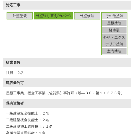
対応工事
外壁塗装
外壁張り替え(カバー)
外壁修理
その他塗装
屋根塗装
K41-AZA
工事店番号
樋塗装
外構・エクス
テリア塗装
室内塗装
従業員数
社員：２名
建設業許可
屋根工事業、板金工事業（佐賀県知事許可（般―３０）第１１３７３号）
保有資格者
一級建築板金技能士：２名
二級建築板金技能士：２名
二級建築施工管理技士：１名
高所作業車運転者：２名