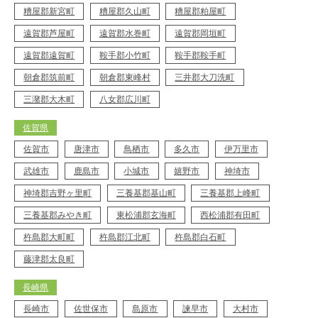
糟屋郡新宮町
糟屋郡久山町
糟屋郡粕屋町
遠賀郡芦屋町
遠賀郡水巻町
遠賀郡岡垣町
遠賀郡遠賀町
鞍手郡小竹町
鞍手郡鞍手町
朝倉郡筑前町
朝倉郡東峰村
三井郡大刀洗町
三潴郡大木町
八女郡広川町
佐賀県
佐賀市
唐津市
鳥栖市
多久市
伊万里市
武雄市
鹿島市
小城市
嬉野市
神埼市
神埼郡吉野ヶ里町
三養基郡基山町
三養基郡上峰町
三養基郡みやき町
東松浦郡玄海町
西松浦郡有田町
杵島郡大町町
杵島郡江北町
杵島郡白石町
藤津郡太良町
長崎県
長崎市
佐世保市
島原市
諫早市
大村市