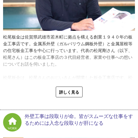
松尾板金は佐賀県武雄市若木町に拠点を構える創業１９４０年の板
金工事店です。金属系外壁（ガルバリウム鋼板外壁）と金属屋根等
の住宅板金工事を中心に行っています。代表の松尾剛さん（以下、
松尾さん）はこの板金工事店の３代目経営者。家業や仕事への想い
についてお話を伺いました。
松尾板金は、松尾さんのおじいさんが開業した板金工事店です。松
尾さんは２代目のお父さんが働く姿を見て育ちました。ベビーカー
に乗った松尾さんと工場で働くお父さんとお母さんが一緒に写った
詳しく見る
写真が残っているほど、板金業は当たり前に生活の一部でした。小
学生になると現場へ行って荷物運び等の手伝いしては、お小遣いを
もらっていたそうです。
外壁工事は段取りが命。皆がスムーズな仕事をす
るためには入念な段取りが肝になる
「手伝いとはいっても、小学生だから『あれ持ってこい、これ持っ
WORK
てこい』に従うしかできませんけどね。屋根の上にも上っていまし