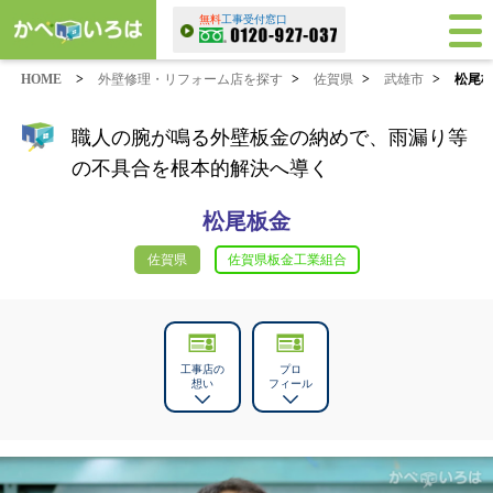
無料
工事受付窓口
HOME
>
外壁修理・リフォーム店を探す
>
佐賀県
>
武雄市
>
松尾
職人の腕が鳴る外壁板金の納めで、雨漏り等
の不具合を根本的解決へ導く
松尾板金
佐賀県
佐賀県板金工業組合
工事店の
プロ
想い
フィール