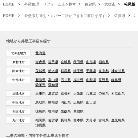
HOME
>
外壁修理・リフォーム店を探す
>
佐賀県
>
武雄市
>
松尾板
HOME
>
外壁張り替え・カバー工法ができる工事店を探す
>
佐賀県
>
武
地域から外壁工事店を探す
北海道
北海道地方
青森県
岩手県
宮城県
秋田県
山形県
福島県
東北地方
茨城県
栃木県
群馬県
埼玉県
千葉県
東京都
神奈川県
関東地方
新潟県
富山県
石川県
福井県
山梨県
長野県
岐阜県
中部地方
静岡県
愛知県
三重県
滋賀県
京都府
大阪府
兵庫県
奈良県
和歌山県
近畿地方
鳥取県
島根県
岡山県
広島県
山口県
中国地方
徳島県
香川県
愛媛県
高知県
四国地方
福岡県
佐賀県
長崎県
熊本県
大分県
宮崎県
鹿児島県
九州地方
沖縄県
工事の種類・内容で外壁工事店を探す