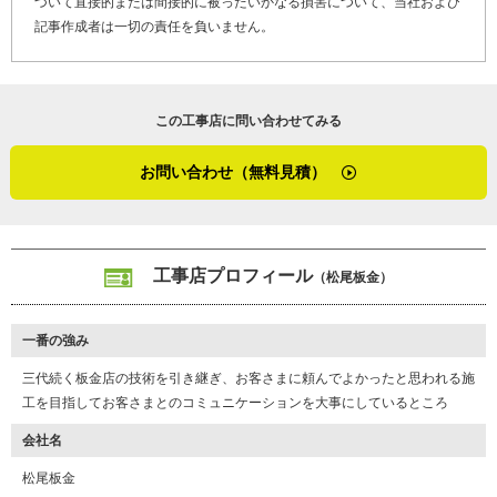
づいて直接的または間接的に被ったいかなる損害について、当社および
せたたくさんの提案ができるので、何でも相談してくださいね」
す。
記事作成者は一切の責任を負いません。
人見知りなんですよと笑っていた松尾さんですが、取材中はとても
※２ カバー工法・・・金属屋根の重ね張りをする屋根のリフォー
明るく、しっかりと質問に答えてくださいました。自社のアピール
ム方法
をお願いした際は照れが見え隠れしていたものの、仕事自体の話は
※３ 角波・・・鋼板に角型の凹凸加工をしたもの
この工事店に問い合わせてみる
明確で普段からお客さまに様々な提案をしているのだとわかりま
※４ コーキング・・・継ぎ目の隙間を埋める目地材
す。実績の厚い頼りになる職人さんだと強く実感した取材でした。
お問い合わせ（無料見積）
（２０２３年２月取材）
工事店プロフィール
（松尾板金）
一番の強み
三代続く板金店の技術を引き継ぎ、お客さまに頼んでよかったと思われる施
工を目指してお客さまとのコミュニケーションを大事にしているところ
会社名
松尾板金