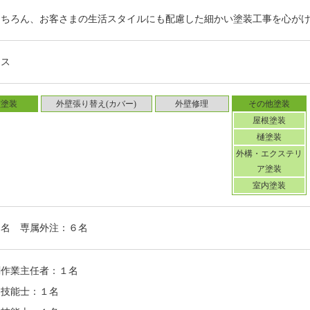
もちろん、お客さまの生活スタイルにも配慮した細かい塗装工事を心が
ムス
壁塗装
外壁張り替え(カバー)
外壁修理
その他塗装
屋根塗装
樋塗装
外構・エクステリ
ア塗装
室内塗装
２名 専属外注：６名
剤作業主任者：１名
装技能士：１名