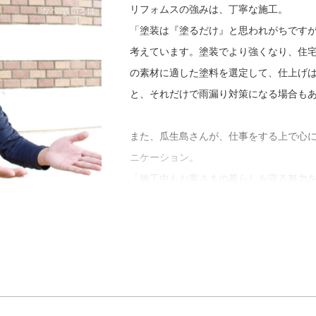
「独立して良かったのは、自分の裁量で
リフォムスの強みは、丁寧な施工。
もちろんですが、細かい仕上げも納得い
「塗装は『塗るだけ』と思われがちです
嬉しいです。これからはもっと同業者の
考えています。塗装でより強くなり、住
を広げていきたいです」
の素材に適した塗料を選定して、仕上げ
と、それだけで雨漏り対策になる場合も
また、瓜生島さんが、仕事をする上で心
ニケーション。
「施工中もお客さまの暮らしを守る努力
生ですが、どうしても窓やベランダをふ
外して洗濯物を干しやすくしたり、換気
ういったことが必要かどうかも、お客さ
いなければわからないので、打ち合わせ
リフォムスのアフターサービスは、施工