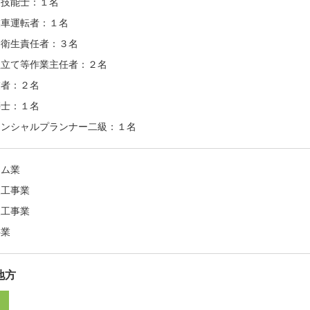
装技能士：１名
業車運転者：１名
全衛生責任者：３名
組立て等作業主任者：２名
業者：２名
築士：１名
ナンシャルプランナー二級：１名
ーム業
装工事業
装工事業
事業
地方