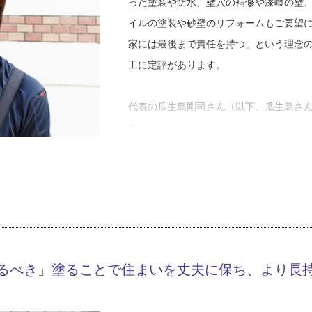
った塗装や防水、壁穴の補修や漆喰の壁
イルの塗装や砂壁のリフォームもご要望
家には最後まで責任を持つ」という理念
工に定評があります。
代表の瓜生島剛司さん（以下、瓜生島さ
た。
「学生の時、入浴後の高齢者のお世話と
加したんです。そこで、『ああ、皆、い
と当たり前のことに気が付いた。将来何
か…。きちんとせなあかんと思いました
そうした経験を経て、瓜生島さんは、高
るべき」塗ることで住まいを丈夫に保ち、より長
も営業もしなければならない過酷な会社
た。そして２００７年、念願の独立。リ