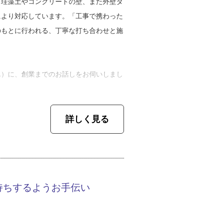
、珪藻土やコンクリートの壁、また外壁タ
により対応しています。「工事で携わった
のもとに行われる、丁寧な打ち合わせと施
ん）に、創業までのお話しをお伺いしまし
、その後にお喋りをするボランティアに参
詳しく見る
つかはじっちゃんばっちゃんになんねや』
が待っているのか、やっと理解したという
ね」
校卒業後に工務店に就職。現場監督も職人
持ちするようお手伝い
で６年間勤めて、経験値を高めていきまし
フォムス創業に至ります。