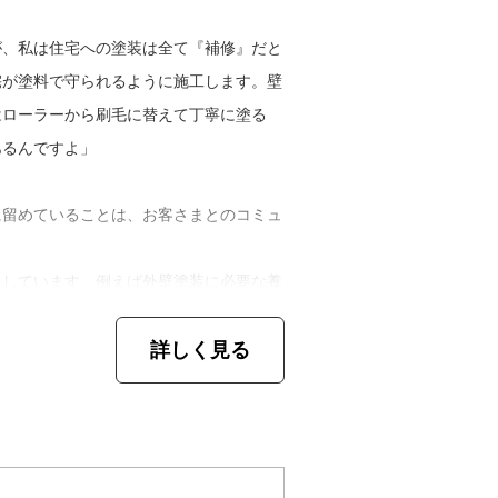
作業が進められること。施工方法の決定は
くまで手をかけられる。小回りがきくのが
が、私は住宅への塗装は全て『補修』だと
仲間と横の繋がりを強固にして、仕事の幅
宅が塗料で守られるように施工します。壁
はローラーから刷毛に替えて丁寧に塗る
あるんですよ」
に留めていることは、お客さまとのコミュ
をしています。例えば外壁塗装に必要な養
さいでしまいます。でも、週末だけ養生を
詳しく見る
をしやすくしたりすることができます。そ
まと私たちがコミュニケーションを取って
や施工中の雑談は大歓迎です」
内容と使用資材により、自社保証とメーカ