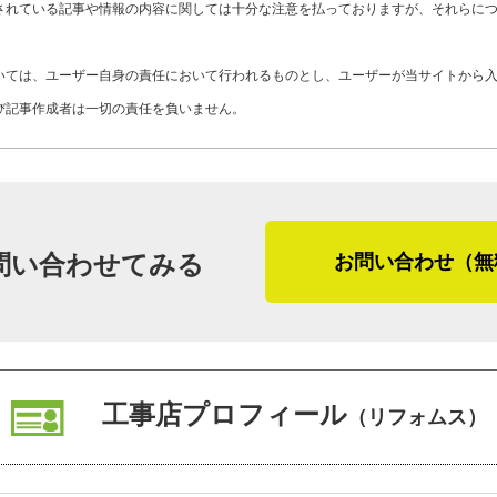
K27-AZA
工事店番号
されている記事や情報の内容に関しては十分な注意を払っておりますが、それらに
ー保証があります。その他、半年を目安
確認が必要です。
いては、ユーザー自身の責任において行われるものとし、ユーザーが当サイトから
び記事作成者は一切の責任を負いません。
最後に「かべいろは」をご覧になってい
さま、そして外壁塗装や屋根塗装を検討
「ありがたいことに、ここ数年でリピー
られたようで、大変嬉しいですね。もし
の業者選びに迷ったら、ぜひリフォムス
問い合わせてみる
お問い合わせ（無
「仕事ってお金のためだけじゃないです
取材中に瓜生島さんがふと呟いたこの言
められています。売り上げはもちろん大
工事店プロフィール
（リフォムス）
を言われること」に重きを置く会社の体
（２０１９年８月取材）