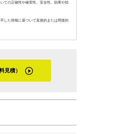
ついての正確性や確実性、安全性、効果や効
に点検に回る場合も。いずれも、施工時に
入手した情報に基づいて直接的または間接的
る、外壁修理・リフォームでお困りのお客
されているお客さまへメッセージです。
ターさんが増えてきています。技術を認め
、大阪府や兵庫県で住宅リフォーム・修理
にご相談ください」
料見積）
よね」
葉には、リフォムス代表としての想いが込
切ですが、「信用を築くこと。そしてお礼
制を、強く感じた取材でした。