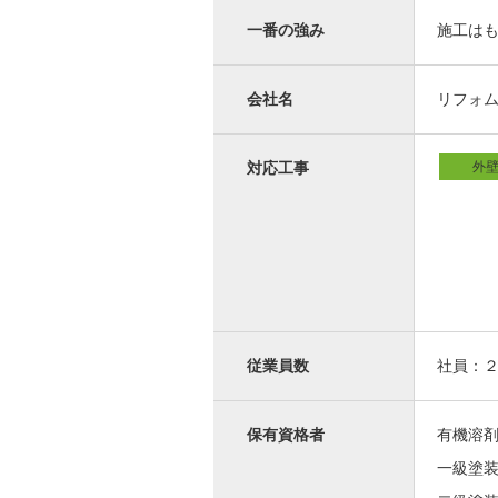
一番の強み
施工は
会社名
リフォ
外
対応工事
従業員数
社員：
保有資格者
有機溶
一級塗