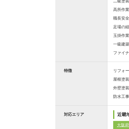
二級塗
高所作
職長安
足場の
玉掛作
一級建
ファイ
特徴
リフォ
屋根塗
外壁塗
防水工
近畿
対応エリア
大阪府