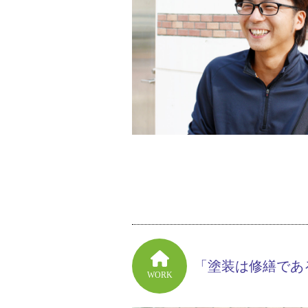
「塗装は修繕であ
WORK